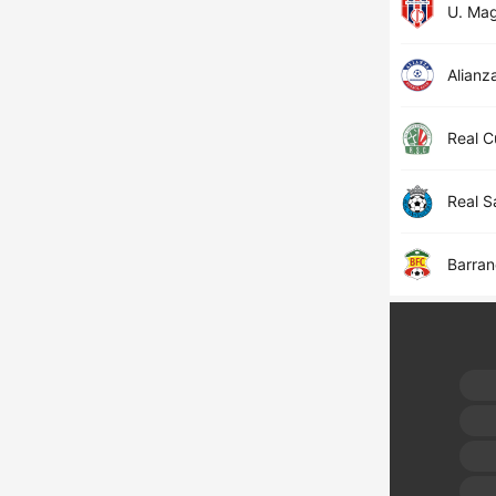
U. Ma
Alianz
Real 
Real S
Barran