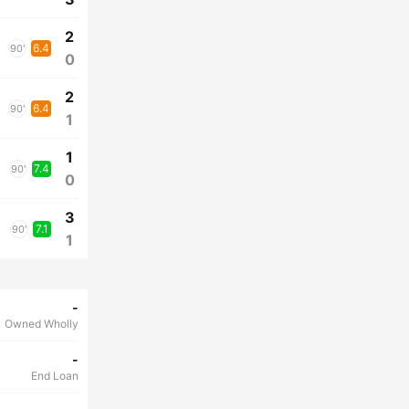
2
6.4
90'
0
2
6.4
90'
1
1
7.4
90'
0
3
7.1
90'
1
-
Owned Wholly
-
End Loan