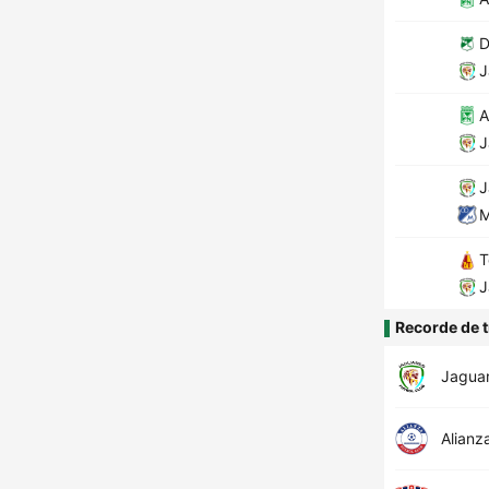
D
J
A
J
J
M
T
J
Recorde de t
Jagua
Alianz