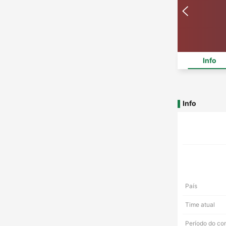
Info
Info
País
Time atual
Período do co