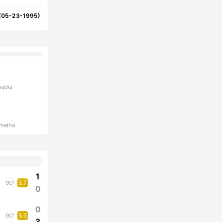
(05-23-1995)
média
rmelho
1
6.7
90'
0
0
6.6
90'
3