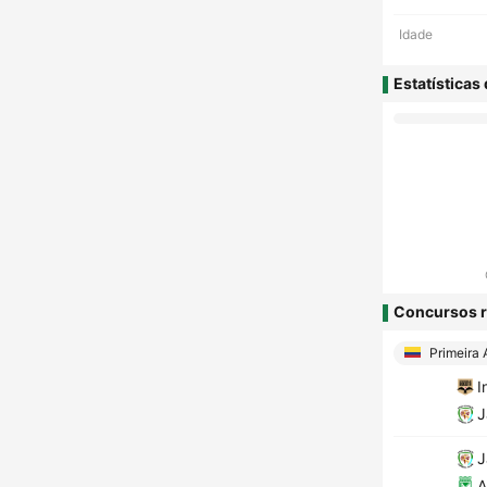
Idade
Estatísticas
Concursos r
Primeira 
I
J
J
A