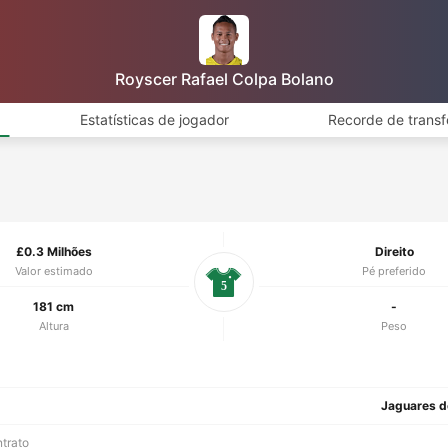
Royscer Rafael Colpa Bolano
Estatísticas de jogador
Recorde de transf
£0.3 Milhões
Direito
Valor estimado
Pé preferido
5
181 cm
-
Altura
Peso
Jaguares d
ntrato