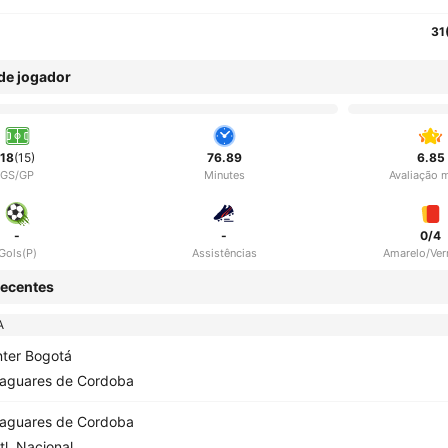
31
 de jogador
18
(15)
76.89
6.85
GS/GP
Minutes
Avaliação 
-
-
0/4
Gols(P)
Assistências
Amarelo/Ve
ecentes
A
nter Bogotá
aguares de Cordoba
aguares de Cordoba
tl. Nacional