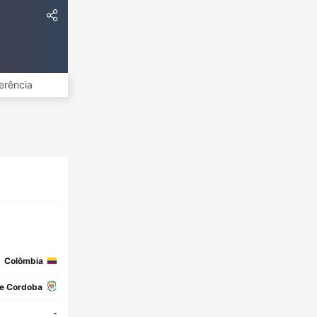
erência
Colômbia
e Cordoba
-