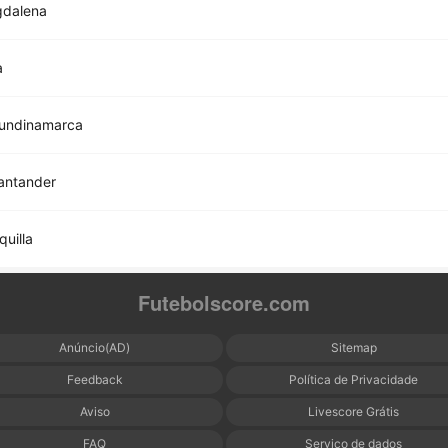
gdalena
a
Cundinamarca
antander
quilla
Futebolscore.com
Anúncio(AD)
Sitemap
Feedback
Política de Privacidade
Aviso
Livescore Grátis
FAQ
Serviço de dados