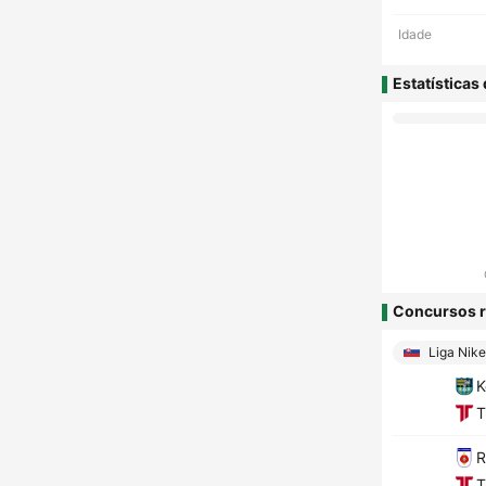
Idade
Estatísticas
Concursos r
Liga Nike
K
T
R
T