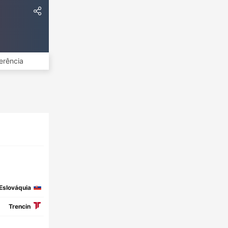
erência
Eslováquia
Trencin