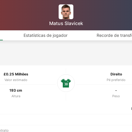
Matus Slavicek
Estatísticas de jogador
Recorde de transf
£0.25 Milhões
Direito
Valor estimado
Pé preferido
30
193 cm
-
Altura
Peso
ntrato