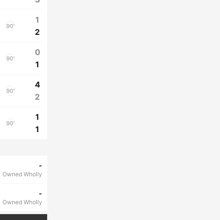
1
90'
2
0
90'
1
4
90'
2
1
90'
1
-
Owned Wholly
-
Owned Wholly