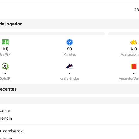
23
 de jogador
1
(1)
90
6.9
GS/GP
Minutes
Avaliação 
-
-
-
Gols(P)
Assistências
Amarelo/Ve
ecentes
osice
rencin
uzomberok
rencin