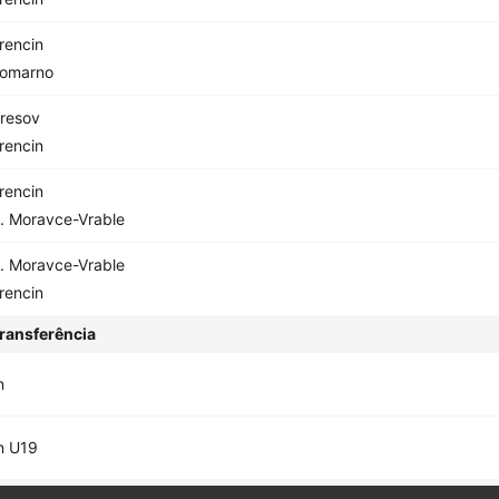
rencin
omarno
resov
rencin
rencin
. Moravce-Vrable
. Moravce-Vrable
rencin
ransferência
n
n U19