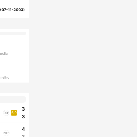
(07-11-2003)
média
rmelho
3
6.9
90'
3
4
90'
3