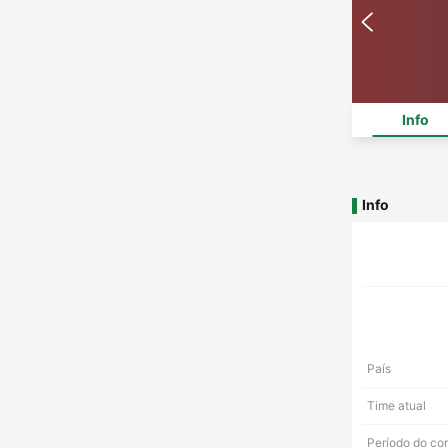
Info
Info
País
Time atual
Período do co