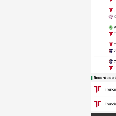
T
K
P
T
T
Z
Z
T
Recorde de t
Trenci
Trenci