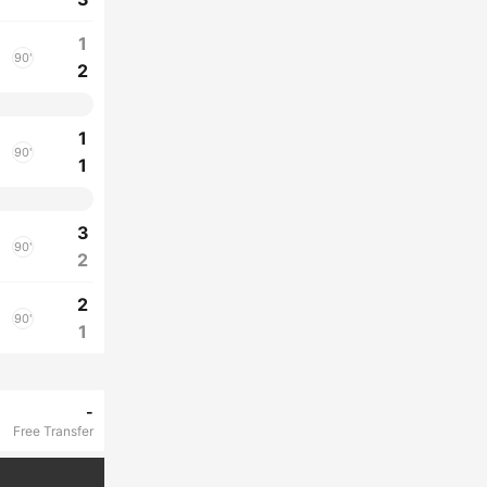
1
90'
2
1
90'
1
3
90'
2
2
90'
1
-
Free Transfer