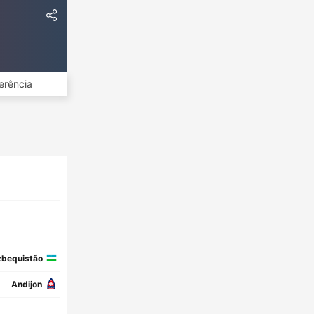
erência
bequistão
Andijon