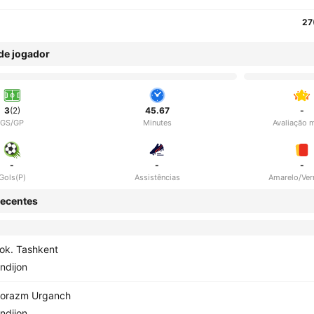
27
 de jogador
3
(2)
45.67
-
GS/GP
Minutes
Avaliação 
-
-
-
Gols(P)
Assistências
Amarelo/Ve
ecentes
ok. Tashkent
ndijon
orazm Urganch
ndijon