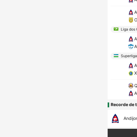
A
Liga dos
A
A
Superliga
A
X
Q
A
Recorde de t
Andijo