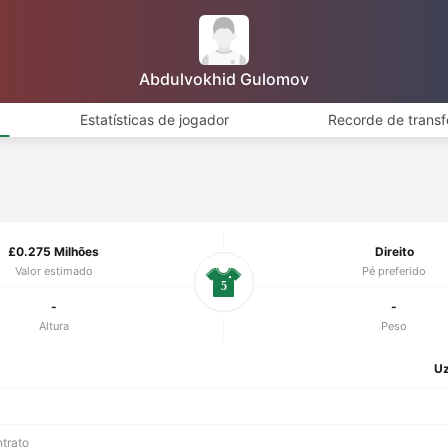
Abdulvokhid Gulomov
Estatísticas de jogador
Recorde de transf
£0.275 Milhões
Direito
Valor estimado
Pé preferido
5
-
-
Altura
Peso
Uz
ntrato