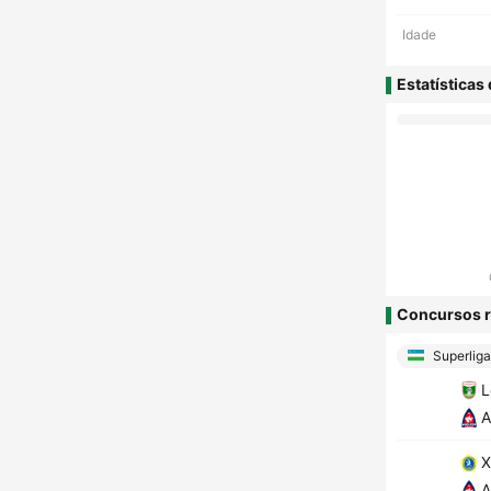
Idade
Estatísticas
Concursos r
Superliga
L
A
X
A