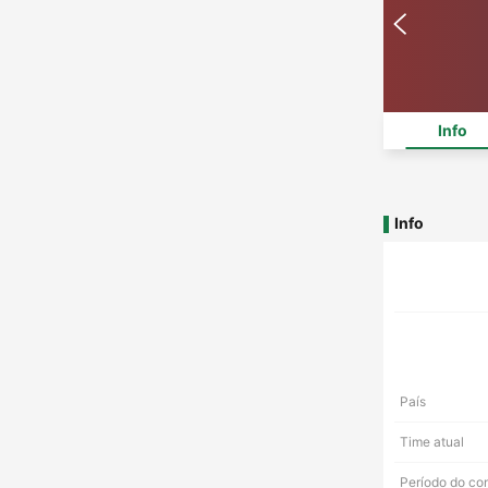
Info
Info
País
Time atual
Período do co