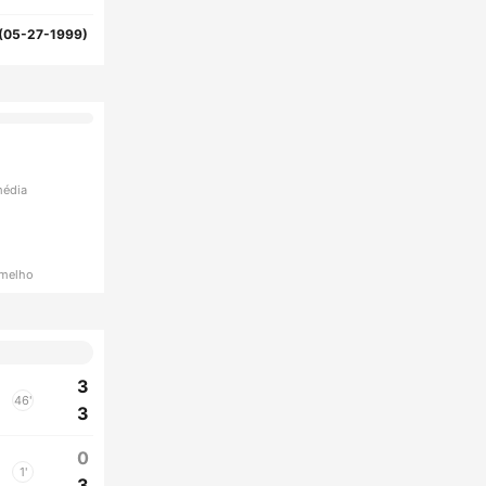
(05-27-1999)
média
rmelho
3
46'
3
0
1'
3