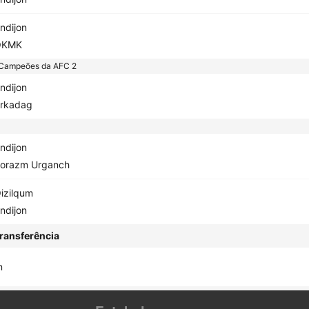
ndijon
OKMK
 Campeões da AFC 2
ndijon
rkadag
ndijon
orazm Urganch
izilqum
ndijon
ransferência
n