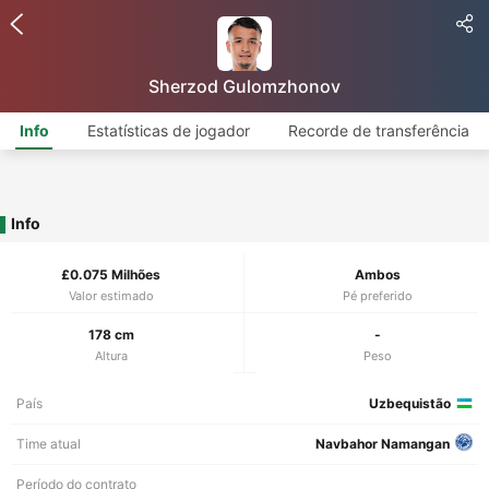
Sherzod Gulomzhonov
Info
Estatísticas de jogador
Recorde de transferência
Info
£0.075 Milhões
Ambos
Valor estimado
Pé preferido
178 cm
-
Altura
Peso
País
Uzbequistão
Time atual
Navbahor Namangan
Período do contrato