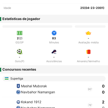
Idade
25(04-23-2001)
Estatísticas de jogador
2
(2)
83
-
GS/GP
Minutes
Avaliação média
-
-
-
Gols(P)
Assistências
Amarelo/Vermelho
Concursos recentes
Superliga
0
Mashal Muborak
90'
0
Navbahor Namangan
2
Kokand 1912
76'
Navbahor Namangan