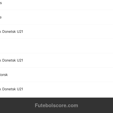
ts
e
k Donetsk U21
k Donetsk U21
torsk
k Donetsk U21
Futebolscore.com