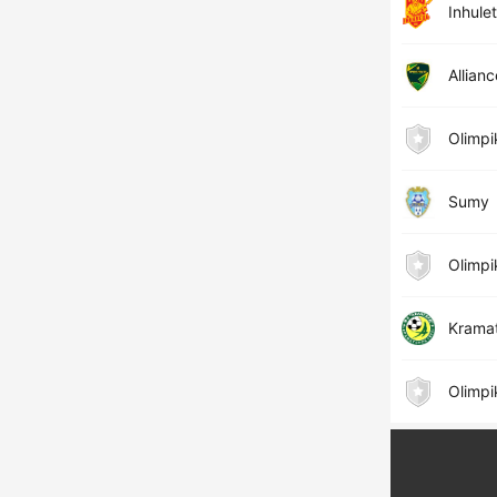
Inhule
Allianc
Olimpi
Sumy
Olimpi
Krama
Olimpi