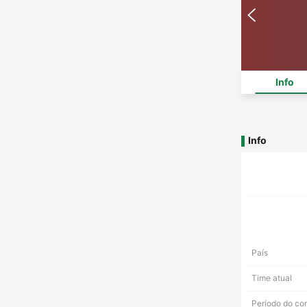
Info
Info
País
Time atual
Período do co