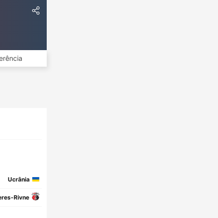
erência
Ucrânia
eres-Rivne