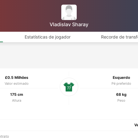
Vladislav Sharay
Estatísticas de jogador
Recorde de transf
£0.5 Milhões
Esquerdo
Valor estimado
Pé preferido
77
175 cm
68 kg
Altura
Peso
V
ntrato