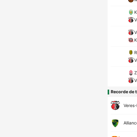
K
V
V
K
R
V
Z
V
Recorde de t
Veres-
Allianc