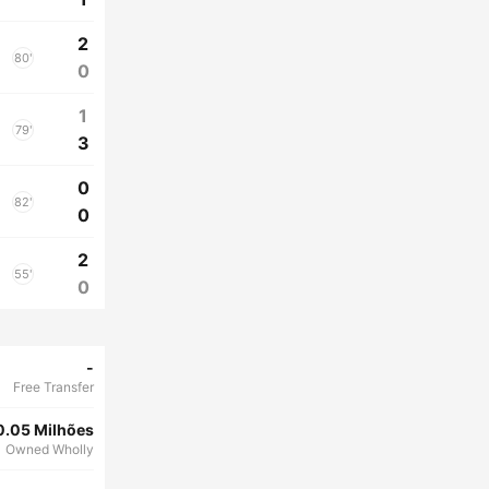
2
80'
0
1
79'
3
0
82'
0
2
55'
0
-
Free Transfer
0.05 Milhões
Owned Wholly