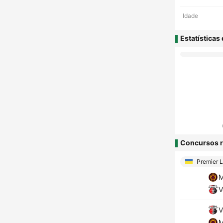
Idade
Estatísticas
Concursos r
Premier 
M
V
V
M