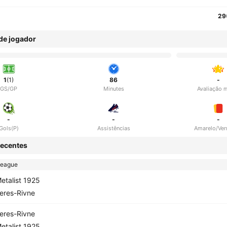
29
 de jogador
1
(1)
86
-
GS/GP
Minutes
Avaliação 
-
-
-
Gols(P)
Assistências
Amarelo/Ve
ecentes
League
etalist 1925
eres-Rivne
eres-Rivne
etalist 1925