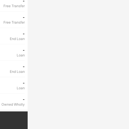
-
Free Transfer
-
Free Transfer
-
End Loan
-
Loan
-
End Loan
-
Loan
-
Owned Wholly