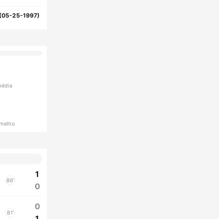
(05-25-1997)
média
rmelho
1
86'
0
0
81'
1