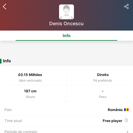
Denis Oncescu
Info
Info
£0.15 Milhões
Direito
Valor estimado
Pé preferido
187 cm
-
Altura
Peso
País
Romênia
Time atual
Free player
Período do contrato
-