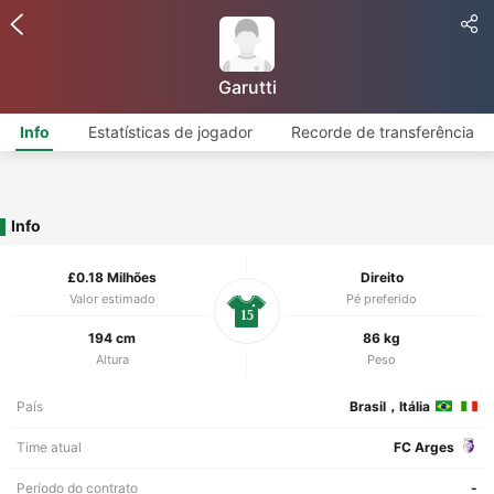
Garutti
Info
Estatísticas de jogador
Recorde de transferência
Info
£0.18 Milhões
Direito
Valor estimado
Pé preferido
15
194 cm
86 kg
Altura
Peso
País
Brasil，Itália
Time atual
FC Arges
Período do contrato
-