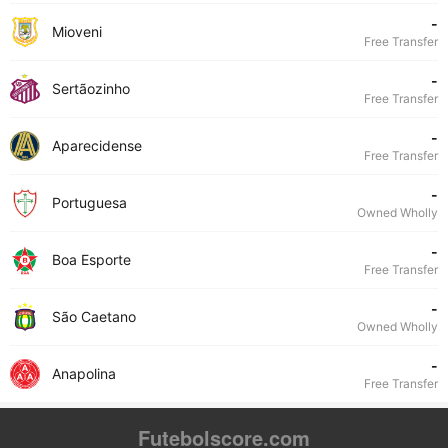
-
Mioveni
Free Transfer
-
Sertãozinho
Free Transfer
-
Aparecidense
Free Transfer
-
Portuguesa
Owned Wholly
-
Boa Esporte
Free Transfer
-
São Caetano
Owned Wholly
-
Anapolina
Free Transfer
Futebolscore.com