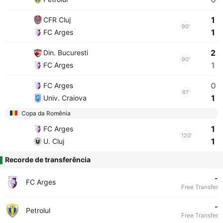
1
CFR Cluj
90'
1
FC Arges
2
Din. Bucuresti
90'
1
FC Arges
0
FC Arges
61'
1
Univ. Craiova
Copa da Romênia
1
FC Arges
120'
1
U. Cluj
Recorde de transferência
-
FC Arges
Free Transfer
-
Petrolul
Free Transfer