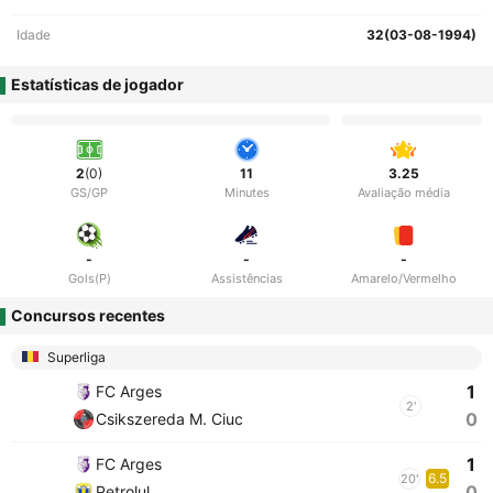
Idade
32(03-08-1994)
Estatísticas de jogador
2
(0)
11
3.25
GS/GP
Minutes
Avaliação média
-
-
-
Gols(P)
Assistências
Amarelo/Vermelho
Concursos recentes
Superliga
1
FC Arges
2'
0
Csikszereda M. Ciuc
1
FC Arges
6.5
20'
0
Petrolul