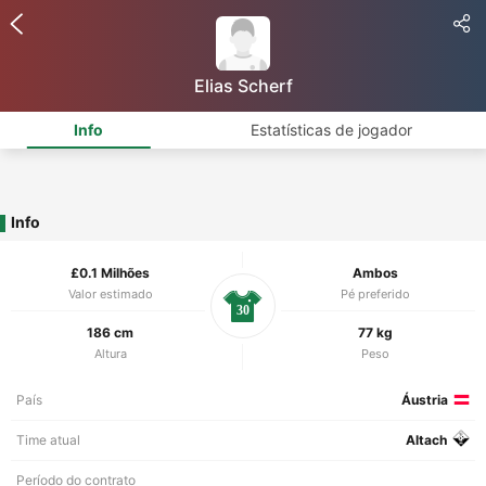
Elias Scherf
Info
Estatísticas de jogador
Info
£0.1 Milhões
Ambos
Valor estimado
Pé preferido
30
186 cm
77 kg
Altura
Peso
País
Áustria
Time atual
Altach
Período do contrato