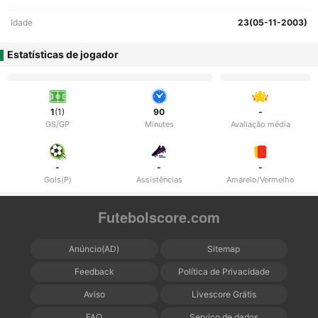
Idade
23(05-11-2003)
Estatísticas de jogador
1
(1)
90
-
GS/GP
Minutes
Avaliação média
-
-
-
Gols(P)
Assistências
Amarelo/Vermelho
Futebolscore.com
Anúncio(AD)
Sitemap
Feedback
Política de Privacidade
Aviso
Livescore Grátis
FAQ
Serviço de dados