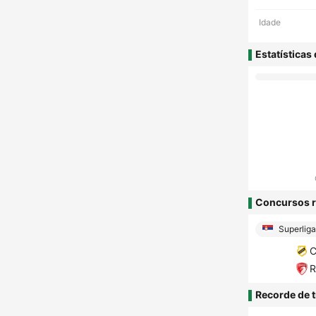
Idade
Estatísticas
Concursos r
Superliga
C
R
Recorde de t