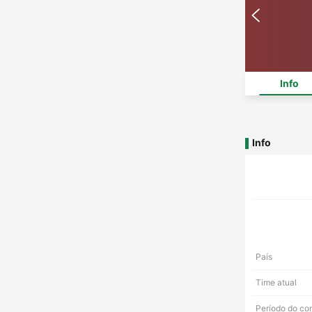
Info
Info
País
Time atual
Período do co