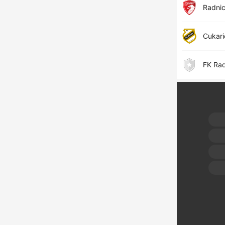
Radnic
Cukari
FK Rad