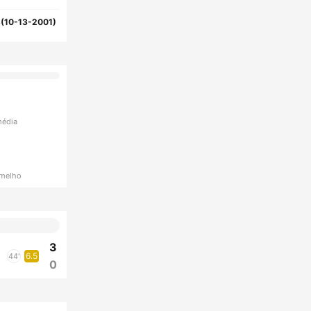
(10-13-2001)
média
rmelho
3
6.5
44'
0