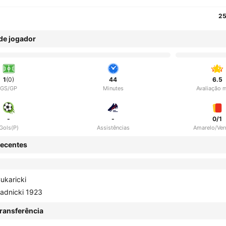
25
 de jogador
1
(0)
44
6.5
GS/GP
Minutes
Avaliação 
-
-
0/1
Gols(P)
Assistências
Amarelo/Ve
ecentes
ukaricki
adnicki 1923
ransferência