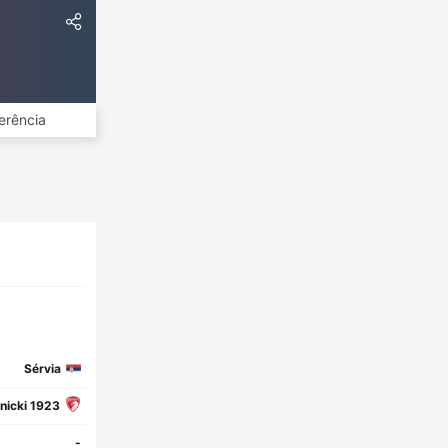
erência
Sérvia
nicki 1923
-