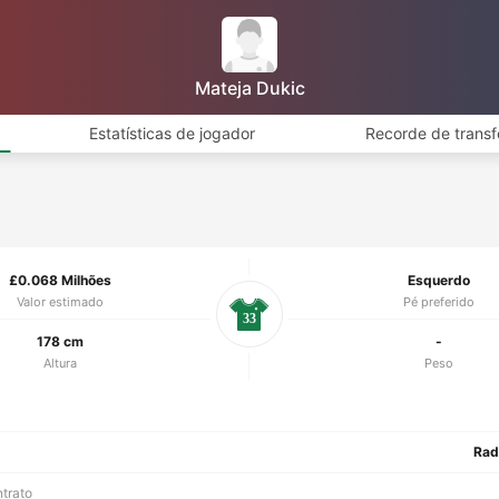
Mateja Dukic
Estatísticas de jogador
Recorde de transf
£0.068 Milhões
Esquerdo
Valor estimado
Pé preferido
33
178 cm
-
Altura
Peso
Rad
ntrato