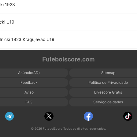
ki 1923
cki U19
nicki 1923 Kragujevac U19
Futebolscore.com
Anúncio(AD)
Sitemap
Feedback
Política de Privacidade
Aviso
Livescore Grátis
FAQ
Serviço de dados
© 2026 FutebolScore Todos os direitos reservados.