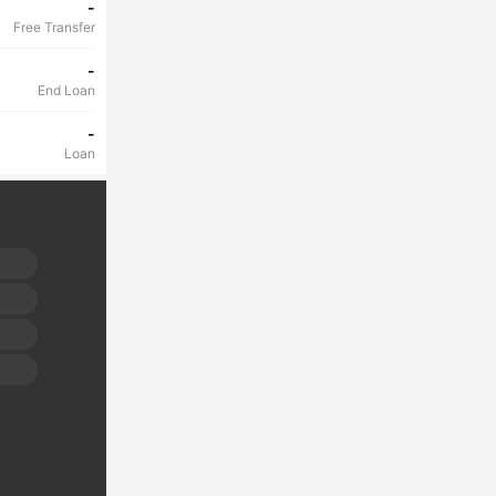
-
Free Transfer
-
End Loan
-
Loan