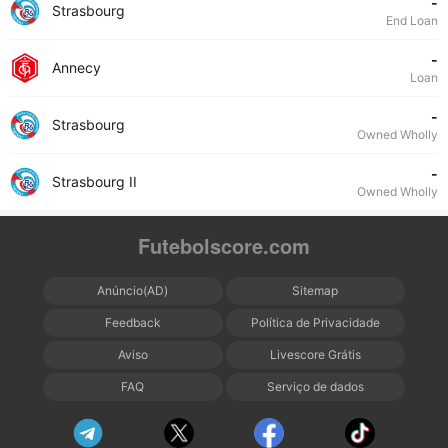
-
Strasbourg
End Loan
-
Annecy
Loan
-
Strasbourg
Owned Wholly
-
Strasbourg II
Owned Wholly
Futebolscore.com
Anúncio(AD)
Sitemap
Feedback
Política de Privacidade
Aviso
Livescore Grátis
FAQ
Serviço de dados