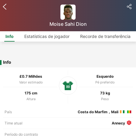
Moise Sahi Dion
Info
Estatísticas de jogador
Recorde de transferência
Info
£0.7 Milhões
Esquerdo
Valor estimado
Pé preferido
80
175 cm
73 kg
Altura
Peso
País
Costa do Marfim，Mali
Time atual
Annecy
Período do contrato