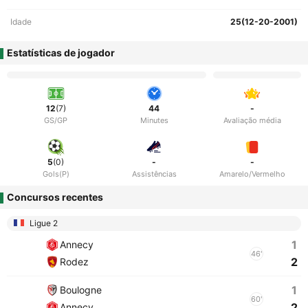
Idade
25(12-20-2001)
Estatísticas de jogador
12
(7)
44
-
GS/GP
Minutes
Avaliação média
5
(0)
-
-
Gols(P)
Assistências
Amarelo/Vermelho
Concursos recentes
Ligue 2
1
Annecy
46'
2
Rodez
1
Boulogne
60'
2
Annecy