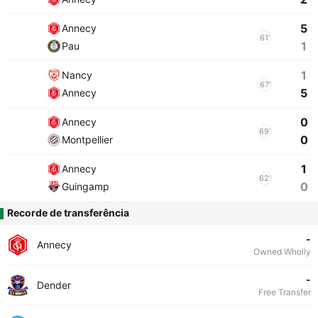
5
Annecy
61'
1
Pau
1
Nancy
67'
5
Annecy
0
Annecy
69'
0
Montpellier
1
Annecy
62'
0
Guingamp
Recorde de transferência
-
Annecy
Owned Wholly
-
Dender
Free Transfer