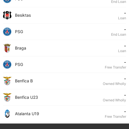
End Loan
-
Besiktas
Loan
-
PSG
End Loan
-
Braga
Loan
-
PSG
Free Transfer
-
Benfica B
Owned Wholly
-
Benfica U23
Owned Wholly
-
Atalanta U19
Free Transfer