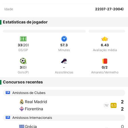
Idade
22(07-27-2004)
Estatísticas de jogador
33
(20)
57.3
6.43
GS/GP
Minutes
Avaliação média
3
(0)
-
0/2
Gols(P)
Assistências
Amarelo/Vermelho
Concursos recentes
Amistosos de Clubes
2
Real Madrid
6.5
76'
2
Fiorentina
Amistosos Internacionais
0
Grécia