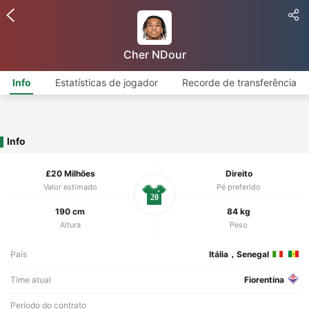
Cher NDour
Info
Estatísticas de jogador
Recorde de transferência
Info
£20 Milhões
Direito
Valor estimado
Pé preferido
20
190 cm
84 kg
Altura
Peso
País
Itália，Senegal
Time atual
Fiorentina
Período do contrato