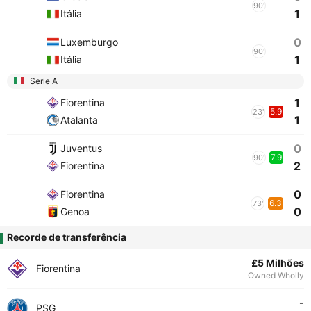
90'
1
Itália
0
Luxemburgo
90'
1
Itália
Serie A
1
Fiorentina
5.9
23'
1
Atalanta
0
Juventus
7.9
90'
2
Fiorentina
0
Fiorentina
6.3
73'
0
Genoa
Recorde de transferência
£5 Milhões
Fiorentina
Owned Wholly
-
PSG