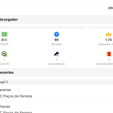
25
 de jogador
4
(4)
90
1.73
GS/GP
Minutes
Avaliação 
-
-
-
Gols(P)
Assistências
Amarelo/Ve
ecentes
ugal 2
arense
C Paços de Ferreira
haves
C Paços de Ferreira