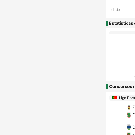
Idade
Estatísticas
Concursos r
Liga Port
F
F
C
F