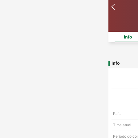
Info
Info
País
Time atual
Período do co