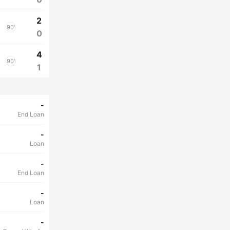
2
90'
0
4
90'
1
-
End Loan
-
Loan
-
End Loan
-
Loan
-