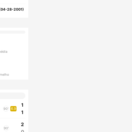
(04-28-2001)
média
rmelho
1
6.9
90'
1
2
90'
0