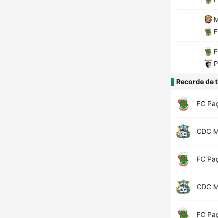
M
F
F
P
Recorde de t
FC Paç
CDC M
FC Paç
CDC M
FC Paç