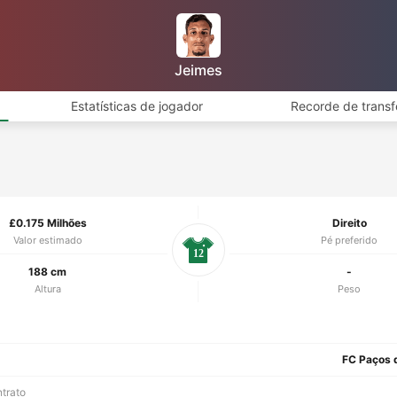
Jeimes
Estatísticas de jogador
Recorde de transf
£0.175 Milhões
Direito
Valor estimado
Pé preferido
12
188 cm
-
Altura
Peso
FC Paços d
ntrato