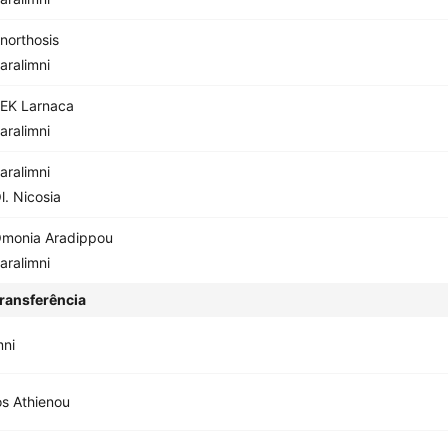
northosis
aralimni
EK Larnaca
aralimni
aralimni
l. Nicosia
monia Aradippou
aralimni
ransferência
mni
os Athienou