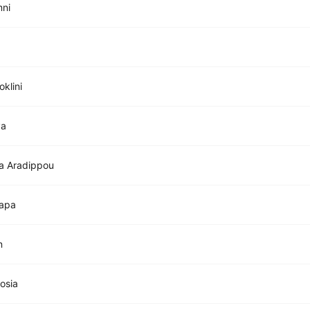
mni
oklini
va
a Aradippou
Napa
n
cosia