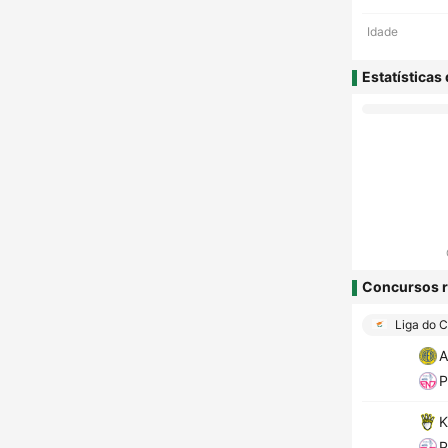
Idade
Estatísticas
Concursos r
Liga do C
A
P
K
P