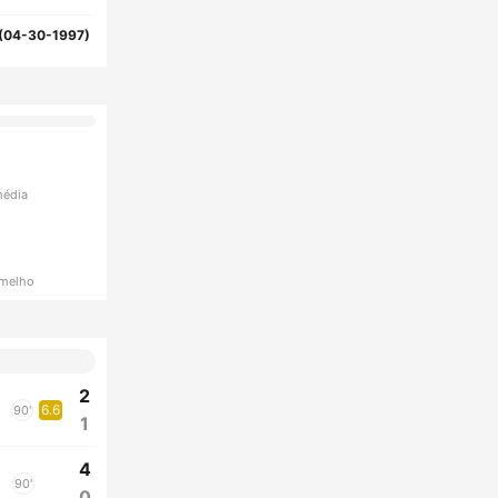
(04-30-1997)
média
rmelho
2
6.6
90'
1
4
90'
0