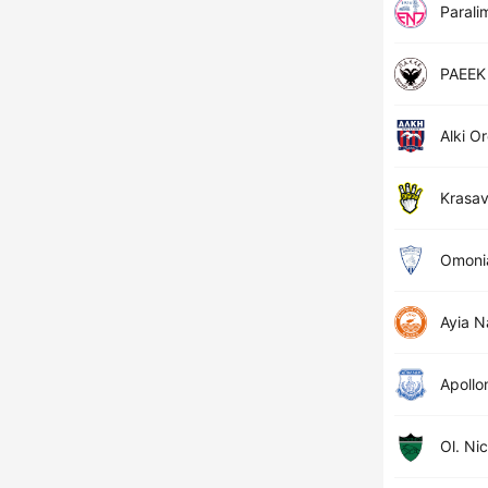
Parali
PAEEK
Alki Or
Krasa
Omoni
Ayia 
Apollo
Ol. Ni