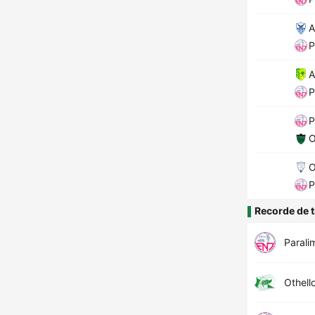
A
P
A
P
P
O
O
P
Recorde de t
Parali
Othell