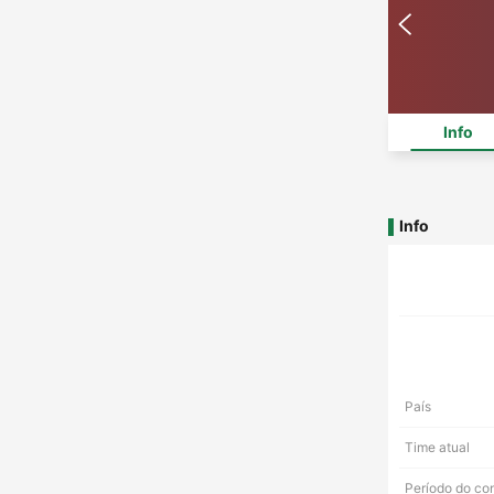
Info
Info
País
Time atual
Período do co