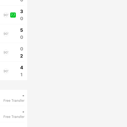
3
7.7
90'
0
5
90'
0
0
90'
2
4
90'
1
-
Free Transfer
-
Free Transfer