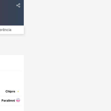
erência
Chipre
Paralimni