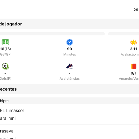
29
 de jogador
16
(16)
90
3.11
GS/GP
Minutes
Avaliação 
-
-
0/1
Gols(P)
Assistências
Amarelo/Ve
ecentes
hipre
EL Limassol
aralimni
rasava
aralimni