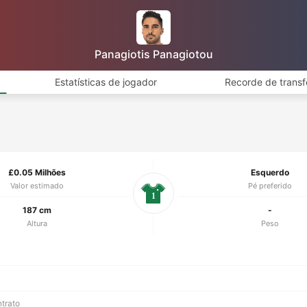
Panagiotis Panagiotou
Estatísticas de jogador
Recorde de transf
£0.05 Milhões
Esquerdo
Valor estimado
Pé preferido
1
187 cm
-
Altura
Peso
ntrato