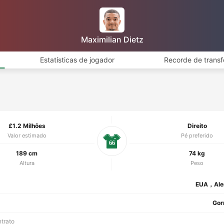
Maximilian Dietz
Estatísticas de jogador
Recorde de transf
£1.2 Milhões
Direito
Valor estimado
Pé preferido
66
189 cm
74 kg
Altura
Peso
EUA，Ale
Gor
ntrato