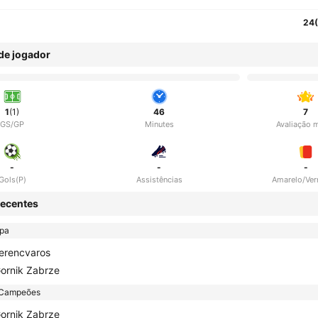
24
 de jogador
1
(1)
46
7
GS/GP
Minutes
Avaliação 
-
-
-
Gols(P)
Assistências
Amarelo/Ve
ecentes
opa
erencvaros
ornik Zabrze
 Campeões
ornik Zabrze