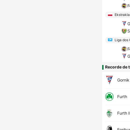
F
Ekstrakla
G
S
Liga dos
F
G
Recorde de t
Gornik
Furth
Furth I
Freibur