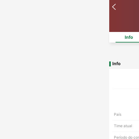
Info
Info
País
Time atual
Período do co