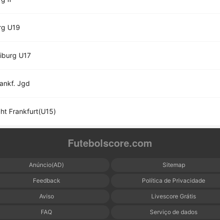
rg U19
iburg U17
ankf. Jgd
cht Frankfurt(U15)
Futebolscore.com
Anúncio(AD)
Sitemap
Feedback
Política de Privacidade
Aviso
Livescore Grátis
FAQ
Serviço de dados