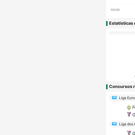
Idade
Estatísticas
Concursos r
Liga Eur
F
G
Liga dos
G