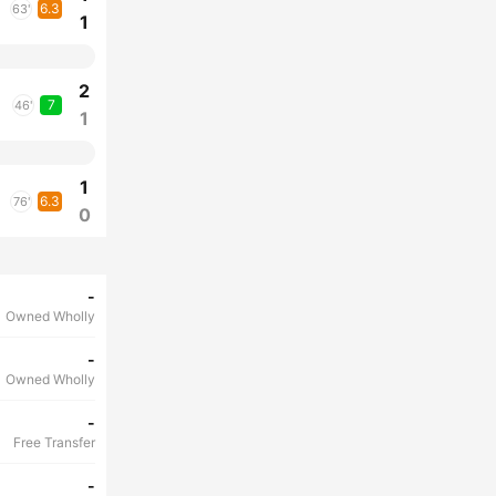
6.3
63'
1
2
7
46'
1
1
6.3
76'
0
-
Owned Wholly
-
Owned Wholly
-
Free Transfer
-