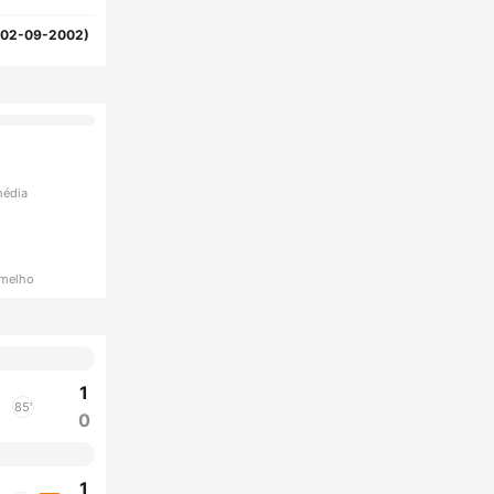
(02-09-2002)
média
rmelho
1
85'
0
1