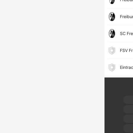
Freibu
SC Fre
FSV Fr
Eintra