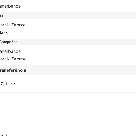
enerbahce
sa
ornik Zabrze
lask
 Campeões
enerbahce
ornik Zabrze
ransferência
 Zabrze
I
g II