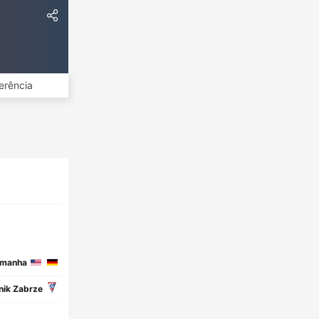
erência
manha
nik Zabrze