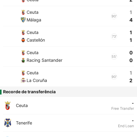
1
Ceuta
90'
4
Málaga
1
Ceuta
73'
1
Castellón
0
Ceuta
55'
0
Racing Santander
1
Ceuta
90'
2
La Coruña
Recorde de transferência
-
Ceuta
Free Transfer
-
Tenerife
End Loan