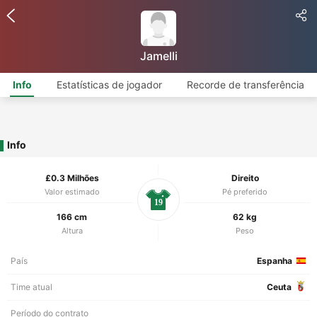
Jamelli
Info
Estatísticas de jogador
Recorde de transferência
Info
£0.3 Milhões
Direito
Valor estimado
Pé preferido
19
166 cm
62 kg
Altura
Peso
País
Espanha
Time atual
Ceuta
Período do contrato