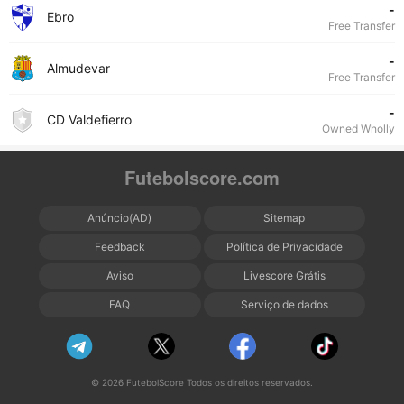
-
Ebro
Free Transfer
-
Almudevar
Free Transfer
-
CD Valdefierro
Owned Wholly
Futebolscore.com
Anúncio(AD)
Sitemap
Feedback
Política de Privacidade
Aviso
Livescore Grátis
FAQ
Serviço de dados
© 2026 FutebolScore Todos os direitos reservados.