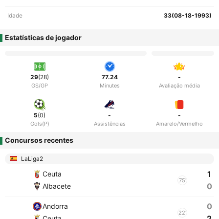
Idade
33(08-18-1993)
Estatísticas de jogador
29
(28)
77.24
-
GS/GP
Minutes
Avaliação média
5
(0)
-
-
Gols(P)
Assistências
Amarelo/Vermelho
Concursos recentes
LaLiga2
1
Ceuta
75'
0
Albacete
0
Andorra
22'
2
Ceuta