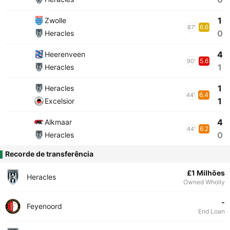
1
Zwolle
6.6
87'
0
Heracles
4
Heerenveen
5.6
90'
1
Heracles
1
Heracles
6.4
44'
1
Excelsior
4
Alkmaar
6.2
44'
0
Heracles
Recorde de transferência
£1 Milhões
Heracles
Owned Wholly
-
Feyenoord
End Loan