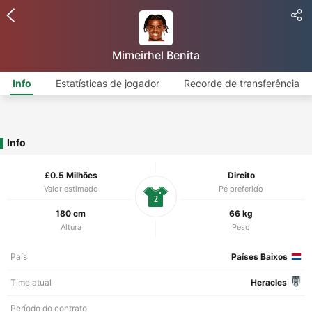
Mimeirhel Benita
Info
Estatísticas de jogador
Recorde de transferência
Info
£0.5 Milhões
Direito
Valor estimado
Pé preferido
2
180 cm
66 kg
Altura
Peso
País
Países Baixos
Time atual
Heracles
Período do contrato