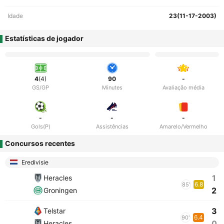
Idade
23(11-17-2003)
Estatísticas de jogador
4
(4)
90
-
GS/GP
Minutes
Avaliação média
-
-
-
Gols(P)
Assistências
Amarelo/Vermelho
Concursos recentes
Eredivisie
1
Heracles
6.8
85'
2
Groningen
3
Telstar
6.4
90'
0
Heracles