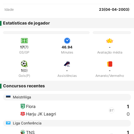
Idade
23(04-04-2003)
Estatísticas de jogador
17
(7)
46.94
-
GS/GP
Minutes
Avaliação média
1
(0)
-
-
Gols(P)
Assistências
Amarelo/Vermelho
Concursos recentes
Meistriliiga
1
Flora
81'
0
Harju JK Laagri
Liga Conferência
1
TNS