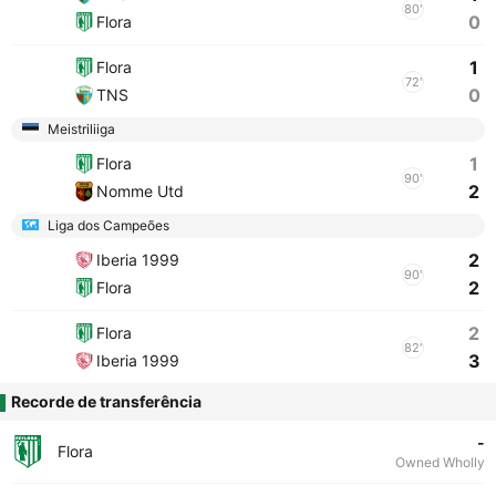
80'
0
Flora
1
Flora
72'
0
TNS
Meistriliiga
1
Flora
90'
2
Nomme Utd
Liga dos Campeões
2
Iberia 1999
90'
2
Flora
2
Flora
82'
3
Iberia 1999
Recorde de transferência
-
Flora
Owned Wholly