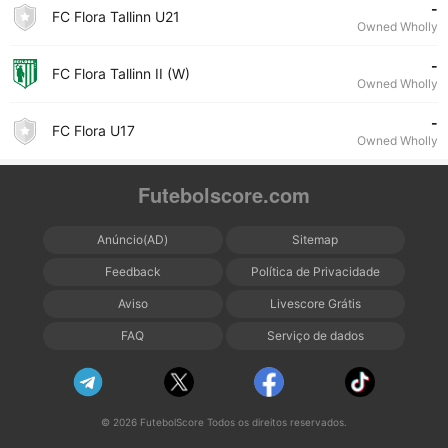
-
FC Flora Tallinn U21
Owned Wholly
-
FC Flora Tallinn II (W)
Owned Wholly
-
FC Flora U17
Owned Wholly
Futebolscore.com
Anúncio(AD)
Sitemap
Feedback
Política de Privacidade
Aviso
Livescore Grátis
FAQ
Serviço de dados
© 2026 FutebolScore Todos os direitos reservados.