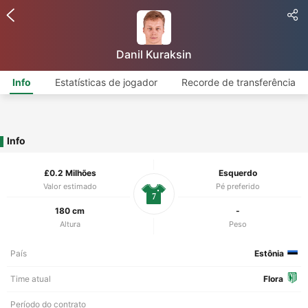
Danil Kuraksin
Info
Estatísticas de jogador
Recorde de transferência
Info
£0.2 Milhões
Esquerdo
Valor estimado
Pé preferido
7
180 cm
-
Altura
Peso
País
Estônia
Time atual
Flora
Período do contrato