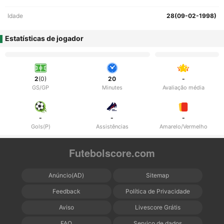
Idade
28(09-02-1998)
Estatísticas de jogador
2
(0)
20
-
GS/GP
Minutes
Avaliação média
-
-
-
Gols(P)
Assistências
Amarelo/Vermelho
Futebolscore.com
Anúncio(AD)
Sitemap
Feedback
Política de Privacidade
Aviso
Livescore Grátis
FAQ
Serviço de dados