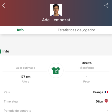
Adel Lembezat
Info
Estatísticas de jogador
Info
-
Direito
Valor estimado
Pé preferido
17
177 cm
-
Altura
Peso
País
França
Time atual
Dijon
Período do contrato
-