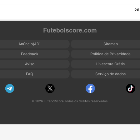
26
Futebolscore.com
Anúncio(AD)
Sitemap
Feedback
Política de Privacidade
Aviso
Livescore Grátis
FAQ
Serviço de dados
© 2026 FutebolScore Todos os direitos reservados.