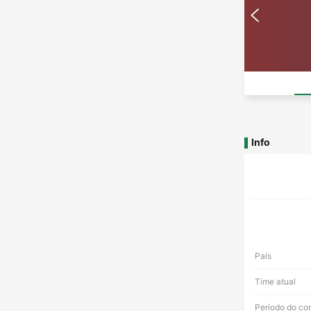
Info
País
Time atual
Período do co