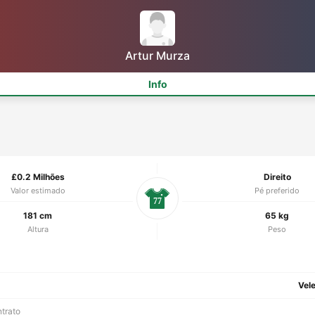
Artur Murza
Info
£0.2 Milhões
Direito
Valor estimado
Pé preferido
77
181 cm
65 kg
Altura
Peso
Vel
ntrato