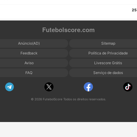
25
Futebolscore.com
Anúncio(AD)
Sitemap
Feedback
Política de Privacidade
Aviso
Livescore Grátis
FAQ
Serviço de dados
© 2026 FutebolScore Todos os direitos reservados.