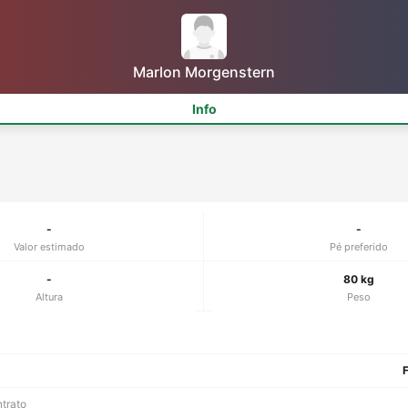
Marlon Morgenstern
Info
-
-
Valor estimado
Pé preferido
-
80 kg
Altura
Peso
F
ntrato