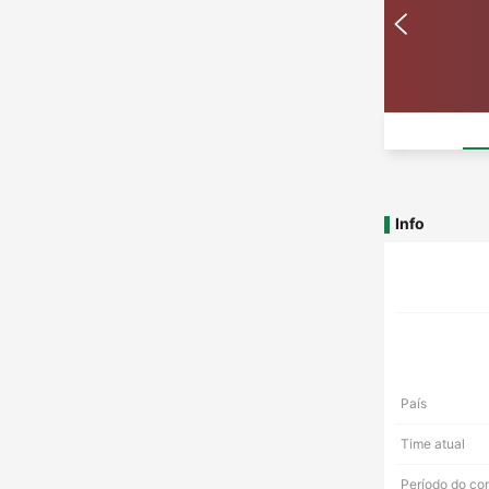
Info
País
Time atual
Período do co