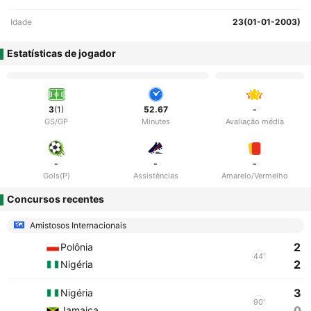
Idade
23(01-01-2003)
Estatísticas de jogador
3
(1)
52.67
-
GS/GP
Minutes
Avaliação média
-
-
-
Gols(P)
Assistências
Amarelo/Vermelho
Concursos recentes
Amistosos Internacionais
2
Polônia
44'
2
Nigéria
3
Nigéria
90'
0
Jamaica