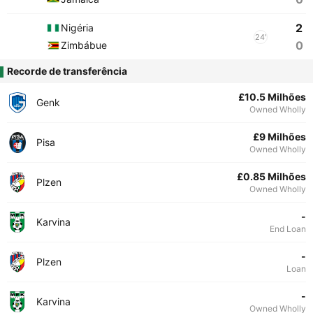
2
Nigéria
24'
0
Zimbábue
Recorde de transferência
£10.5 Milhões
Genk
Owned Wholly
£9 Milhões
Pisa
Owned Wholly
£0.85 Milhões
Plzen
Owned Wholly
-
Karvina
End Loan
-
Plzen
Loan
-
Karvina
Owned Wholly