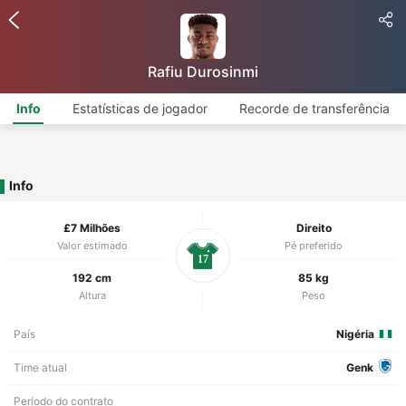
Rafiu Durosinmi
Info
Estatísticas de jogador
Recorde de transferência
Info
£7 Milhões
Direito
Valor estimado
Pé preferido
17
192 cm
85 kg
Altura
Peso
País
Nigéria
Time atual
Genk
Período do contrato