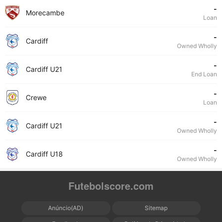
-
Morecambe
Loan
-
Cardiff
Owned Wholly
-
Cardiff U21
End Loan
-
Crewe
Loan
-
Cardiff U21
Owned Wholly
-
Cardiff U18
Owned Wholly
Futebolscore.com
Anúncio(AD)
Sitemap