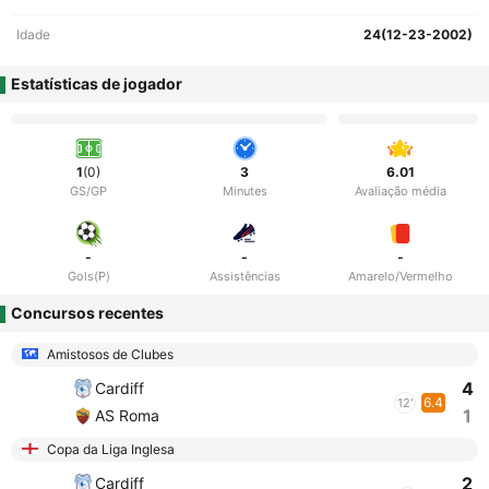
Idade
24(12-23-2002)
Estatísticas de jogador
1
(0)
3
6.01
GS/GP
Minutes
Avaliação média
-
-
-
Gols(P)
Assistências
Amarelo/Vermelho
Concursos recentes
Amistosos de Clubes
4
Cardiff
6.4
12'
1
AS Roma
Copa da Liga Inglesa
2
Cardiff