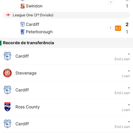
1'
1
Swindon
League One (3ª Divisão)
2
Cardiff
6.2
1'
1
Peterborough
Recorde de transferência
-
Cardiff
End Loan
-
Stevenage
Loan
-
Cardiff
End Loan
-
Ross County
Loan
-
Cardiff
End Loan