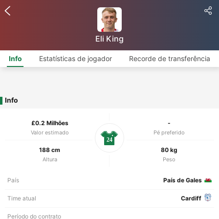
Eli King
Info
Estatísticas de jogador
Recorde de transferência
Info
£0.2 Milhões
-
Valor estimado
Pé preferido
24
188 cm
80 kg
Altura
Peso
País
País de Gales
Time atual
Cardiff
Período do contrato