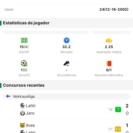
Idade
24(12-16-2002)
Estatísticas de jogador
15
(4)
32.2
2.25
GS/GP
Minutes
Avaliação média
1
(0)
-
0/1
Gols(P)
Assistências
Amarelo/Vermelho
Concursos recentes
Veikkausliiga
2
Lahti
7
18'
0
Jaro
1
Ilves
6.9
31'
0
Lahti