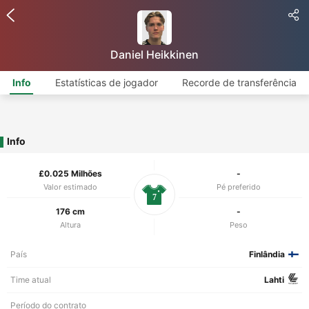
Daniel Heikkinen
Info
Estatísticas de jogador
Recorde de transferência
Info
£0.025 Milhões
-
Valor estimado
Pé preferido
7
176 cm
-
Altura
Peso
País
Finlândia
Time atual
Lahti
Período do contrato