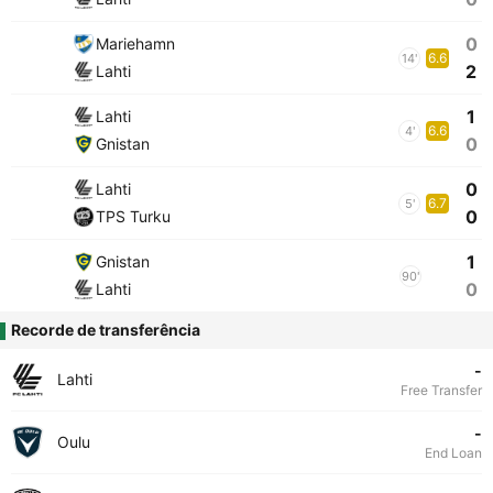
0
Mariehamn
6.6
14'
2
Lahti
1
Lahti
6.6
4'
0
Gnistan
0
Lahti
6.7
5'
0
TPS Turku
1
Gnistan
90'
0
Lahti
Recorde de transferência
-
Lahti
Free Transfer
-
Oulu
End Loan