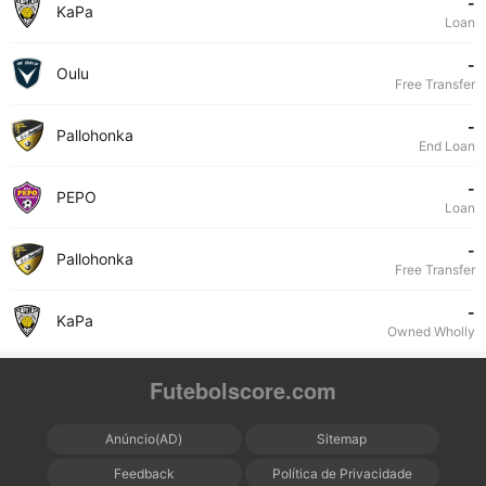
-
KaPa
Loan
-
Oulu
Free Transfer
-
Pallohonka
End Loan
-
PEPO
Loan
-
Pallohonka
Free Transfer
-
KaPa
Owned Wholly
Futebolscore.com
Anúncio(AD)
Sitemap
Feedback
Política de Privacidade