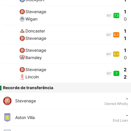
1
Stevenage
7.5
90'
0
Wigan
1
Doncaster
6.2
90'
1
Stevenage
1
Stevenage
6.9
90'
0
Barnsley
2
Stevenage
7
90'
2
Lincoln
Recorde de transferência
-
Stevenage
Owned Wholly
-
Aston Villa
End Loan