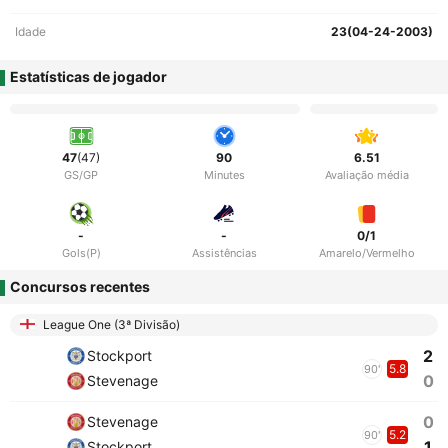
Idade
23(04-24-2003)
Estatísticas de jogador
47
(47)
90
6.51
GS/GP
Minutes
Avaliação média
-
-
0/1
Gols(P)
Assistências
Amarelo/Vermelho
Concursos recentes
League One (3ª Divisão)
2
Stockport
5.8
90'
0
Stevenage
0
Stevenage
5.2
90'
1
Stockport