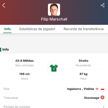
Filip Marschall
Info
Estatísticas de jogador
Recorde de transferência
Info
£0.8 Milhões
Direito
Valor estimado
Pé preferido
1
196 cm
87 kg
Altura
Peso
País
Inglaterra，Polônia
Time atual
Stevenage
Período do contrato
-