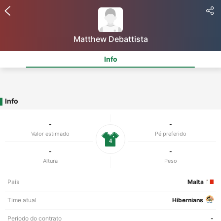
Matthew Debattista
Info
Info
-
-
Valor estimado
Pé preferido
4
-
-
Altura
Peso
País
Malta
Time atual
Hibernians
Período do contrato
-