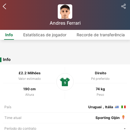
Andres Ferrari
Info
Estatísticas de jogador
Recorde de transferência
Info
£2.2 Milhões
Direito
Valor estimado
Pé preferido
9
190 cm
74 kg
Altura
Peso
País
Uruguai，Itália
Time atual
Sporting Gijón
Período do contrato
-