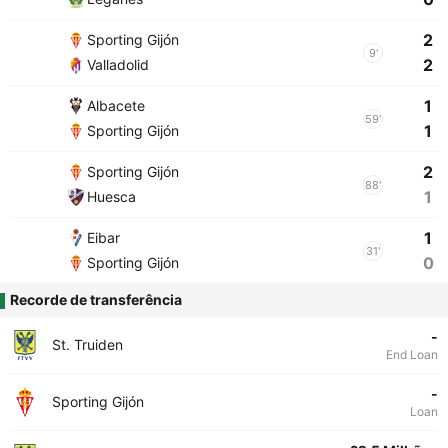
2
Sporting Gijón
9'
2
Valladolid
1
Albacete
59'
1
Sporting Gijón
2
Sporting Gijón
88'
1
Huesca
1
Eibar
31'
0
Sporting Gijón
Recorde de transferência
-
St. Truiden
End Loan
-
Sporting Gijón
Loan