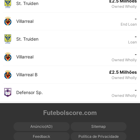
£2.5 Milhões
St. Truiden
Owned Wholly
-
Villarreal
End Loan
-
St. Truiden
Loan
-
Villarreal
Owned Wholly
£2.5 Milhões
Villarreal B
Owned Wholly
-
Defensor Sp.
Owned Wholly
Futebolscore.com
Anúncio(AD)
Sitemap
Feedback
Política de Privacidade