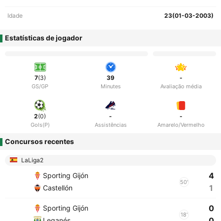
Idade
23(01-03-2003)
Estatísticas de jogador
7
(3)
39
-
GS/GP
Minutes
Avaliação média
2
(0)
-
-
Gols(P)
Assistências
Amarelo/Vermelho
Concursos recentes
LaLiga2
4
Sporting Gijón
50'
1
Castellón
0
Sporting Gijón
18'
0
Leganés