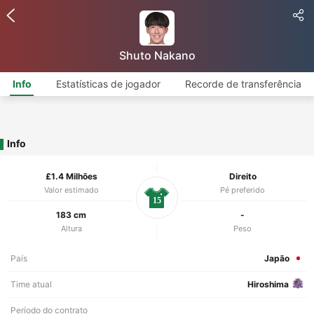
Shuto Nakano
Info
Estatísticas de jogador
Recorde de transferência
Info
£1.4 Milhões
Direito
Valor estimado
Pé preferido
15
183 cm
-
Altura
Peso
País
Japão
Time atual
Hiroshima
Período do contrato