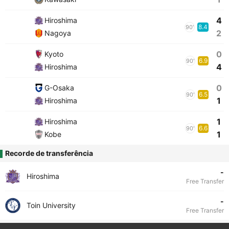
4
Hiroshima
8.4
90'
2
Nagoya
0
Kyoto
6.9
90'
4
Hiroshima
0
G-Osaka
6.5
90'
1
Hiroshima
1
Hiroshima
6.6
90'
1
Kobe
Recorde de transferência
-
Hiroshima
Free Transfer
-
Toin University
Free Transfer