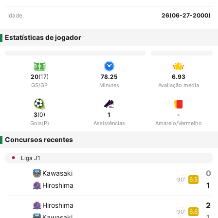
Idade
26(06-27-2000)
Estatísticas de jogador
20
(17)
78.25
6.93
GS/GP
Minutes
Avaliação média
3
(0)
1
-
Gols(P)
Assistências
Amarelo/Vermelho
Concursos recentes
Liga J1
0
Kawasaki
6.5
90'
1
Hiroshima
2
Hiroshima
6.6
90'
1
Kawasaki