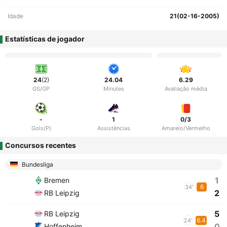
Idade
21(02-16-2005)
Estatísticas de jogador
24
(2)
24.04
6.29
GS/GP
Minutes
Avaliação média
-
1
0/3
Gols(P)
Assistências
Amarelo/Vermelho
Concursos recentes
Bundesliga
1
Bremen
6
34'
2
RB Leipzig
5
RB Leipzig
6.4
24'
0
Hoffenheim