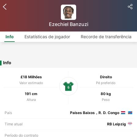
Ezechiel Banzuzi
Info
Estatísticas de jogador
Recorde de transferência
Info
£18 Milhões
Direito
Valor estimado
Pé preferido
6
191 cm
80 kg
Altura
Peso
País
Países Baixos，R. D. Congo
Time atual
RB Leipzig
Período do contrato