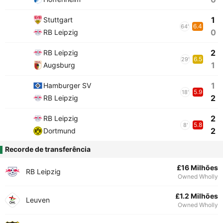
1
Stuttgart
6.4
64'
0
RB Leipzig
2
RB Leipzig
6.5
29'
1
Augsburg
1
Hamburger SV
5.9
18'
2
RB Leipzig
2
RB Leipzig
5.8
8'
2
Dortmund
Recorde de transferência
£16 Milhões
RB Leipzig
Owned Wholly
£1.2 Milhões
Leuven
Owned Wholly