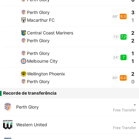
3
Perth Glory
6.3
68'
1
Macarthur FC
2
Central Coast Mariners
7.2
73'
2
Perth Glory
1
Perth Glory
7
24'
1
Melbourne City
2
Wellington Phoenix
6.4
60'
0
Perth Glory
Recorde de transferência
-
Perth Glory
Free Transfer
-
Western United
Free Transfer