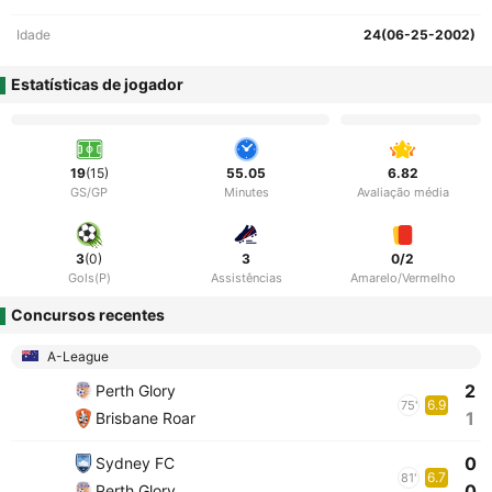
Idade
24(06-25-2002)
Estatísticas de jogador
19
(15)
55.05
6.82
GS/GP
Minutes
Avaliação média
3
(0)
3
0/2
Gols(P)
Assistências
Amarelo/Vermelho
Concursos recentes
A-League
2
Perth Glory
6.9
75'
1
Brisbane Roar
0
Sydney FC
6.7
81'
0
Perth Glory