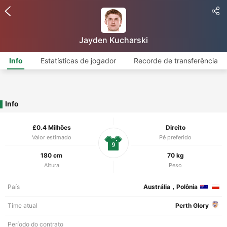
Jayden Kucharski
Info
Estatísticas de jogador
Recorde de transferência
Info
£0.4 Milhões
Direito
Valor estimado
Pé preferido
9
180 cm
70 kg
Altura
Peso
País
Austrália，Polônia
Time atual
Perth Glory
Período do contrato