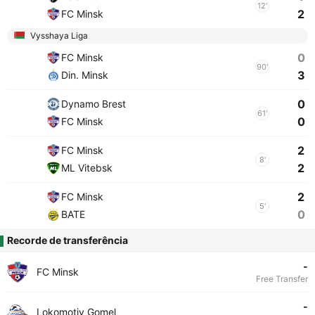
12'
2
FC Minsk
Vysshaya Liga
0
FC Minsk
90'
3
Din. Minsk
0
Dynamo Brest
61'
0
FC Minsk
2
FC Minsk
8'
2
ML Vitebsk
2
FC Minsk
5'
0
BATE
Recorde de transferência
-
FC Minsk
Free Transfer
-
Lokomotiv Gomel