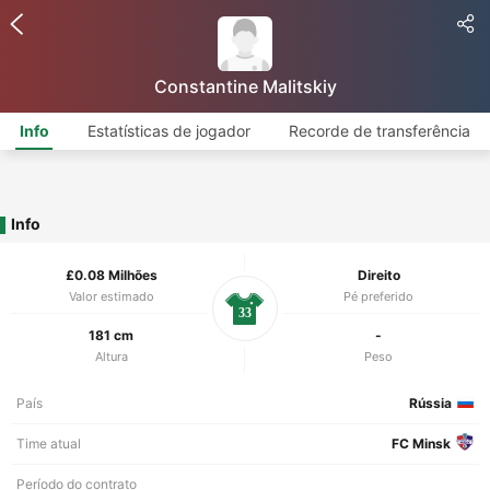
Constantine Malitskiy
Info
Estatísticas de jogador
Recorde de transferência
Info
£0.08 Milhões
Direito
Valor estimado
Pé preferido
33
181 cm
-
Altura
Peso
País
Rússia
Time atual
FC Minsk
Período do contrato