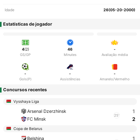
Idade
26(05-20-2000)
Estatísticas de jogador
4
(2)
46
-
GS/GP
Minutes
Avaliação média
-
-
-
Gols(P)
Assistências
Amarelo/Vermelho
Concursos recentes
Vysshaya Liga
1
Arsenal Dzerzhinsk
25'
2
FC Minsk
Copa de Belarus
1
Belshina