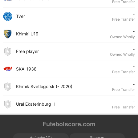
Free Transfer
-
Tver
Free Transfer
-
Khimki U19
Owned Wholly
-
Free player
Owned Wholly
-
SKA-1938
Free Transfer
-
Khimik Svetlogorsk (- 2020)
Free Transfer
-
Ural Ekaterinburg II
Free Transfer
Futebolscore.com
Anúncio(AD)
Sitemap