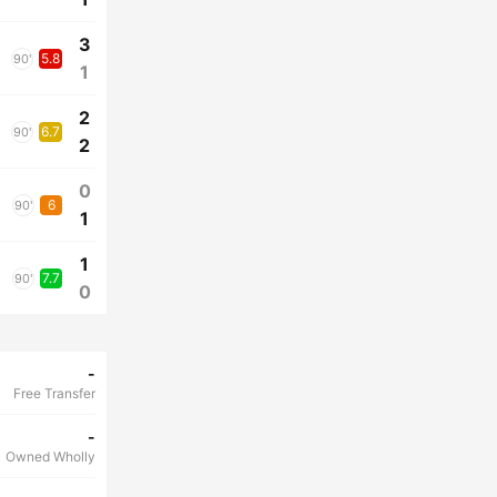
3
5.8
90'
1
2
6.7
90'
2
0
6
90'
1
1
7.7
90'
0
-
Free Transfer
-
Owned Wholly