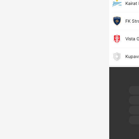
Kaira
FK St
Vista 
Kupavn