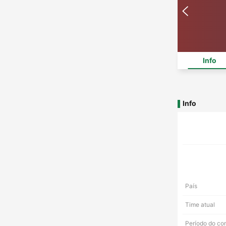
Info
Info
País
Time atual
Período do co