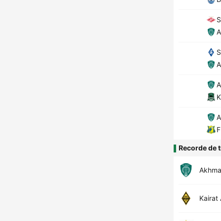
S
A
S
A
A
K
A
F
Recorde de t
Akhma
Kairat