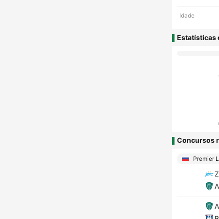
Idade
Estatísticas
Concursos r
Premier 
Z
A
A
B