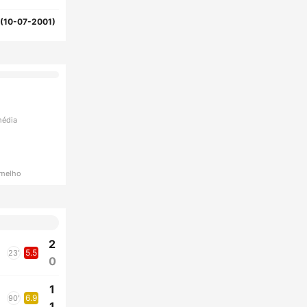
(10-07-2001)
média
rmelho
2
5.5
23'
0
1
6.9
90'
1