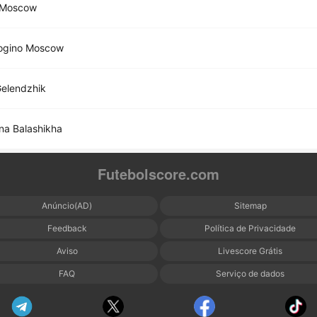
t Moscow
rogino Moscow
Gelendzhik
a Balashikha
Futebolscore.com
Anúncio(AD)
Sitemap
Feedback
Política de Privacidade
Aviso
Livescore Grátis
FAQ
Serviço de dados