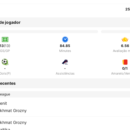
25
 de jogador
13
(13)
84.85
6.56
GS/GP
Minutes
Avaliação 
-
-
0/1
Gols(P)
Assistências
Amarelo/Ve
ecentes
League
enit
khmat Grozny
khmat Grozny
altika