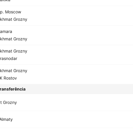
p. Moscow
khmat Grozny
amara
khmat Grozny
khmat Grozny
rasnodar
khmat Grozny
K Rostov
ransferência
t Grozny
 Almaty