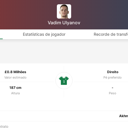
Vadim Ulyanov
Estatísticas de jogador
Recorde de transf
£0.8 Milhões
Direito
Valor estimado
Pé preferido
1
187 cm
-
Altura
Peso
Akhm
ntrato