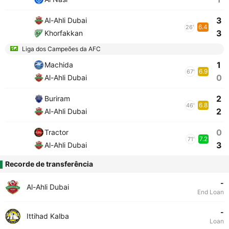
3
Al-Ahli Dubai
6.4
26'
3
Khorfakkan
Liga dos Campeões da AFC
1
Machida
6.9
67'
0
Al-Ahli Dubai
2
Buriram
6.8
46'
2
Al-Ahli Dubai
0
Tractor
7.2
71'
3
Al-Ahli Dubai
Recorde de transferência
-
Al-Ahli Dubai
End Loan
-
Ittihad Kalba
Loan