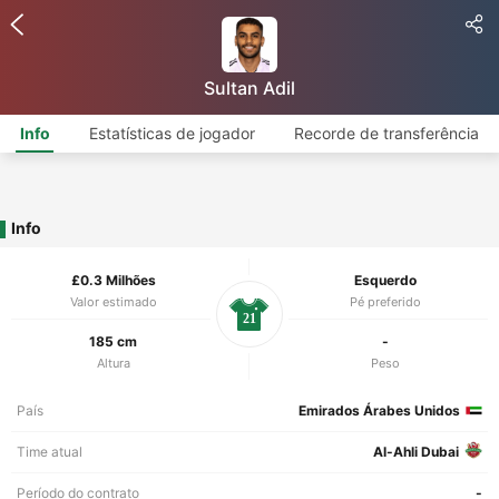
Sultan Adil
Info
Estatísticas de jogador
Recorde de transferência
Info
£0.3 Milhões
Esquerdo
Valor estimado
Pé preferido
21
185 cm
-
Altura
Peso
País
Emirados Árabes Unidos
Time atual
Al-Ahli Dubai
Período do contrato
-