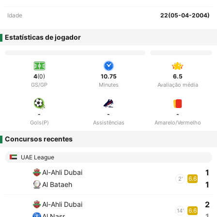
Idade
22(05-04-2004)
Estatísticas de jogador
4
(0)
10.75
6.5
GS/GP
Minutes
Avaliação média
-
-
-
Gols(P)
Assistências
Amarelo/Vermelho
Concursos recentes
UAE League
1
Al-Ahli Dubai
6.6
2'
1
Al Bataeh
2
Al-Ahli Dubai
6.6
14'
1
Al Nasr