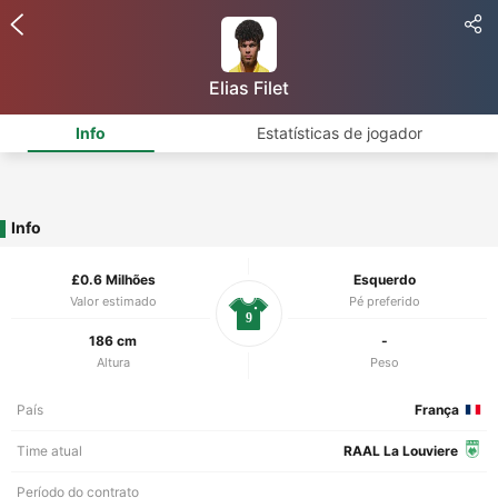
Elias Filet
Info
Estatísticas de jogador
Info
£0.6 Milhões
Esquerdo
Valor estimado
Pé preferido
9
186 cm
-
Altura
Peso
País
França
Time atual
RAAL La Louviere
Período do contrato