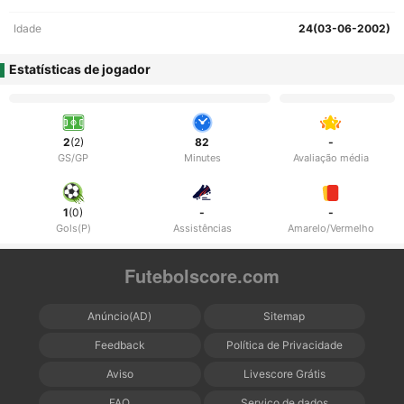
Idade
24(03-06-2002)
Estatísticas de jogador
2
(2)
82
-
GS/GP
Minutes
Avaliação média
1
(0)
-
-
Gols(P)
Assistências
Amarelo/Vermelho
Futebolscore.com
Anúncio(AD)
Sitemap
Feedback
Política de Privacidade
Aviso
Livescore Grátis
FAQ
Serviço de dados