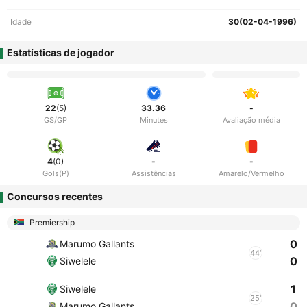
Idade
30(02-04-1996)
Estatísticas de jogador
22
(5)
33.36
-
GS/GP
Minutes
Avaliação média
4
(0)
-
-
Gols(P)
Assistências
Amarelo/Vermelho
Concursos recentes
Premiership
0
Marumo Gallants
44'
0
Siwelele
1
Siwelele
25'
0
Marumo Gallants