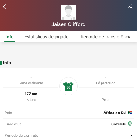
Jaisen Clifford
Info
Estatísticas de jogador
Recorde de transferência
Info
-
-
Valor estimado
Pé preferido
70
177 cm
-
Altura
Peso
País
África do Sul
Time atual
Siwelele
Período do contrato
-