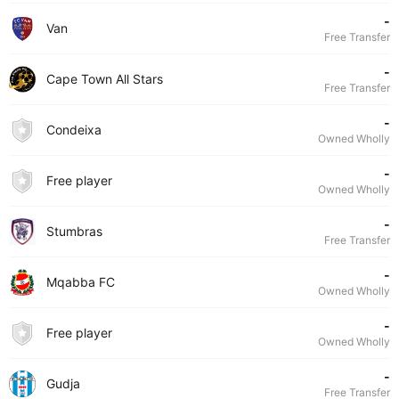
-
Van
Free Transfer
-
Cape Town All Stars
Free Transfer
-
Condeixa
Owned Wholly
-
Free player
Owned Wholly
-
Stumbras
Free Transfer
-
Mqabba FC
Owned Wholly
-
Free player
Owned Wholly
-
Gudja
Free Transfer