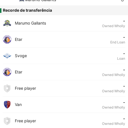
Recorde de transferência
-
Marumo Gallants
Owned Wholly
-
Etar
End Loan
-
Svoge
Loan
-
Etar
Owned Wholly
-
Free player
Owned Wholly
-
Van
Owned Wholly
-
Free player
Owned Wholly