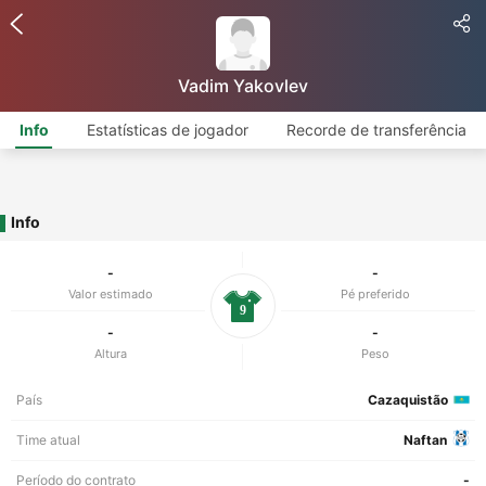
Vadim Yakovlev
Info
Estatísticas de jogador
Recorde de transferência
Info
-
-
Valor estimado
Pé preferido
9
-
-
Altura
Peso
País
Cazaquistão
Time atual
Naftan
Período do contrato
-