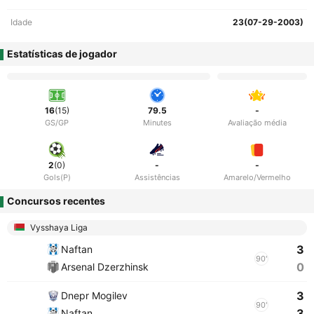
Idade
23(07-29-2003)
Estatísticas de jogador
16
(15)
79.5
-
GS/GP
Minutes
Avaliação média
2
(0)
-
-
Gols(P)
Assistências
Amarelo/Vermelho
Concursos recentes
Vysshaya Liga
3
Naftan
90'
0
Arsenal Dzerzhinsk
3
Dnepr Mogilev
90'
3
Naftan