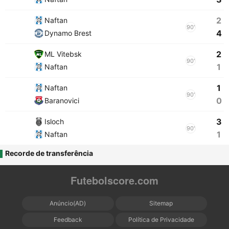
2
Naftan
90'
4
Dynamo Brest
2
ML Vitebsk
90'
1
Naftan
1
Naftan
90'
0
Baranovici
3
Isloch
90'
1
Naftan
Recorde de transferência
Futebolscore.com
Anúncio(AD)
Sitemap
Feedback
Política de Privacidade