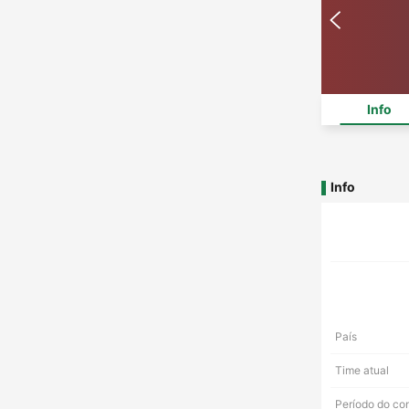
Info
Info
País
Time atual
Período do co