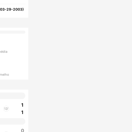
(03-29-2003)
média
rmelho
1
13'
1
0