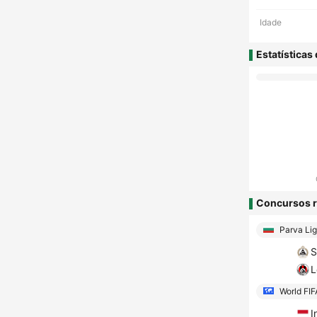
Idade
Estatísticas
Concursos r
Parva Li
S
L
World FIF
I