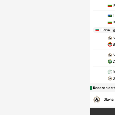
B
I
B
Parva Li
S
B
S
D
B
S
Recorde de t
Slavia