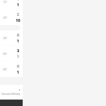
73'
1
2
26'
10
0
28'
1
3
90'
1
0
90'
1
-
Owned Wholly