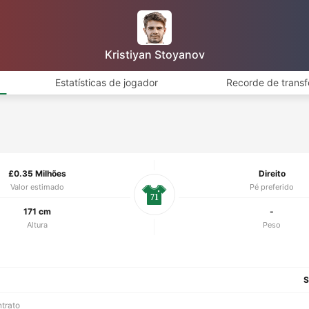
Kristiyan Stoyanov
Estatísticas de jogador
Recorde de transf
£0.35 Milhões
Direito
Valor estimado
Pé preferido
71
171 cm
-
Altura
Peso
S
ntrato