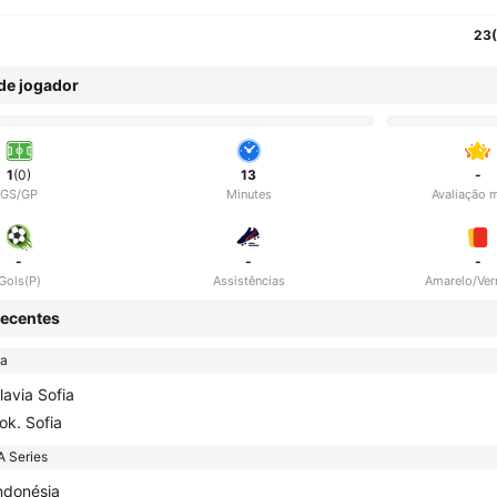
23
 de jogador
1
(0)
13
-
GS/GP
Minutes
Avaliação 
-
-
-
Gols(P)
Assistências
Amarelo/Ve
ecentes
ga
lavia Sofia
ok. Sofia
A Series
ndonésia