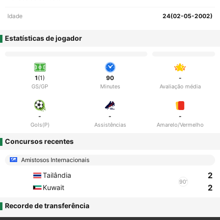
Idade
24(02-05-2002)
Estatísticas de jogador
1
(1)
90
-
GS/GP
Minutes
Avaliação média
-
-
-
Gols(P)
Assistências
Amarelo/Vermelho
Concursos recentes
Amistosos Internacionais
2
Tailândia
90'
2
Kuwait
Recorde de transferência