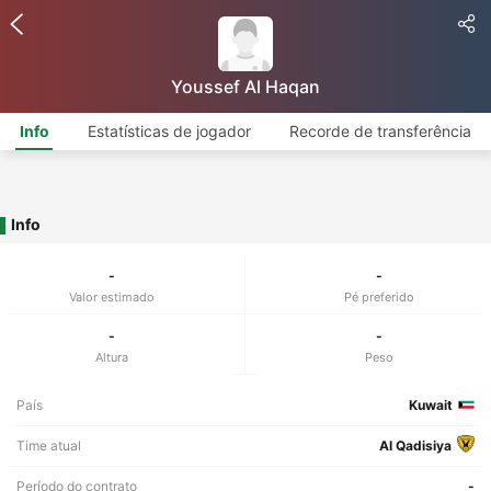
Youssef Al Haqan
Info
Estatísticas de jogador
Recorde de transferência
Info
-
-
Valor estimado
Pé preferido
-
-
Altura
Peso
País
Kuwait
Time atual
Al Qadisiya
Período do contrato
-