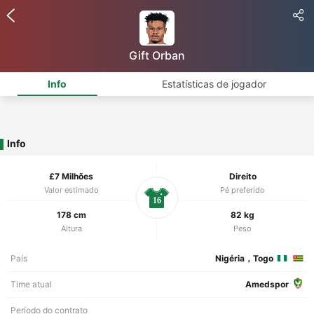
Gift Orban
Info
Estatísticas de jogador
Info
£7 Milhões
Direito
Valor estimado
Pé preferido
16
178 cm
82 kg
Altura
Peso
País
Nigéria，Togo
Time atual
Amedspor
Período do contrato