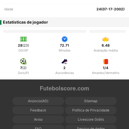
Idade
24(07-17-2002)
Estatísticas de jogador
28
(23)
72.71
6.48
GS/GP
Minutes
Avaliação média
7
(2)
2
1/4
Gols(P)
Assistências
Amarelo/Vermelho
Futebolscore.com
Anúncio(AD)
Sitemap
Feedback
Política de Privacidade
Aviso
Livescore Grátis
FAQ
Serviço de dados