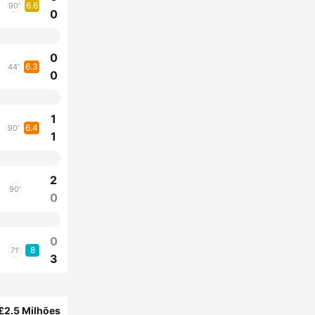
6.6
90'
0
0
6.3
44'
0
1
6.4
90'
1
2
90'
0
0
8
71'
3
£2.5 Milhões