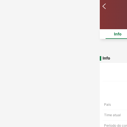
Info
Info
País
Time atual
Período do co