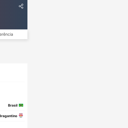
erência
Brasil
Bragantino