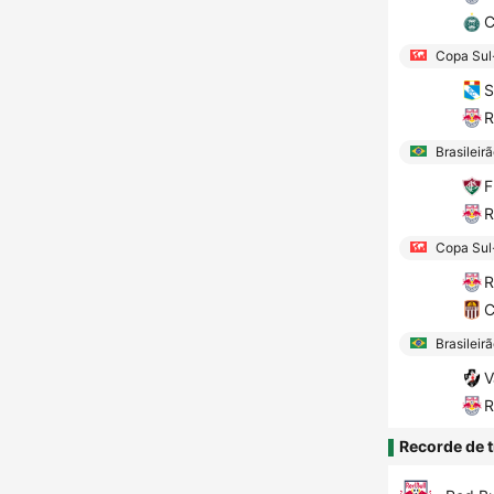
C
Copa Sul
S
R
Brasileir
F
R
Copa Sul
R
C
Brasileir
V
R
Recorde de t