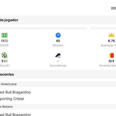
22
 de jogador
11
(5)
45
6.75
GS/GP
Minutes
Avaliação 
2
(0)
-
0/3
Gols(P)
Assistências
Amarelo/Ve
ecentes
-Americana
ed Bull Bragantino
porting Cristal
ão Betano
ed Bull Bragantino