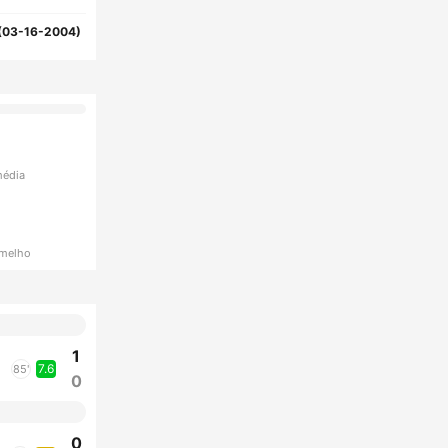
(03-16-2004)
média
rmelho
1
7.6
85'
0
0