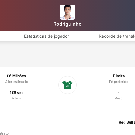
Rodriguinho
Estatísticas de jogador
Recorde de transf
£6 Milhões
Direito
Valor estimado
Pé preferido
20
186 cm
-
Altura
Peso
Red Bull 
ntrato