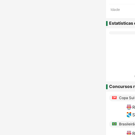
Idade
Estatísticas
Concursos r
Copa Sul
R
S
Brasileir
R