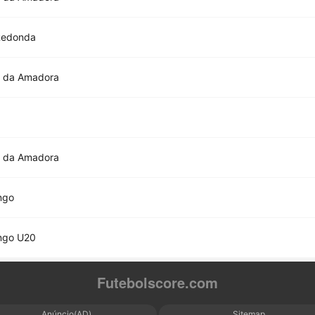
Redonda
a da Amadora
a da Amadora
ngo
ngo U20
Futebolscore.com
Anúncio(AD)
Sitemap