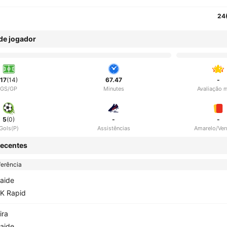
24
 de jogador
17
(14)
67.47
-
GS/GP
Minutes
Avaliação 
5
(0)
-
-
Gols(P)
Assistências
Amarelo/Ve
ecentes
erência
aide
K Rapid
ira
aide