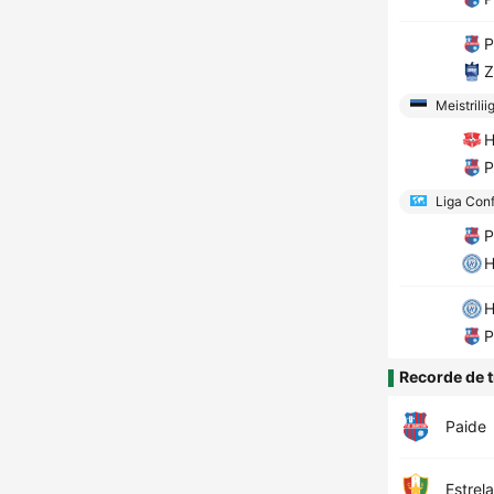
P
Z
Meistrilii
H
P
Liga Conf
P
H
H
P
Recorde de t
Paide
Estrel