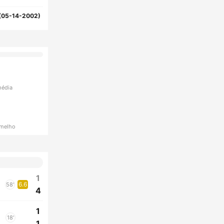
(05-14-2002)
média
rmelho
1
6.6
58'
4
1
18'
1