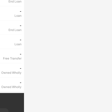
End Loan
-
Loan
-
End Loan
-
Loan
-
Free Transfer
-
Owned Wholly
-
Owned Wholly