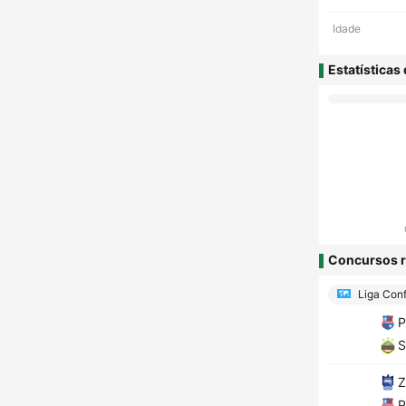
Idade
Estatísticas
Concursos r
Liga Conf
P
S
Z
P