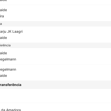
aide
ira
ga
arju JK Laagri
aide
erência
aide
egelmann
egelmann
aide
ransferência
a da Amadora