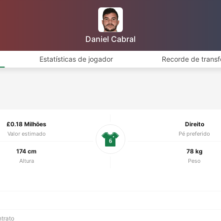
Daniel Cabral
Estatísticas de jogador
Recorde de transf
£0.18 Milhões
Direito
Valor estimado
Pé preferido
6
174 cm
78 kg
Altura
Peso
ntrato