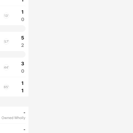
1
13'
0
5
57'
2
3
44'
0
1
65'
1
-
Owned Wholly
-