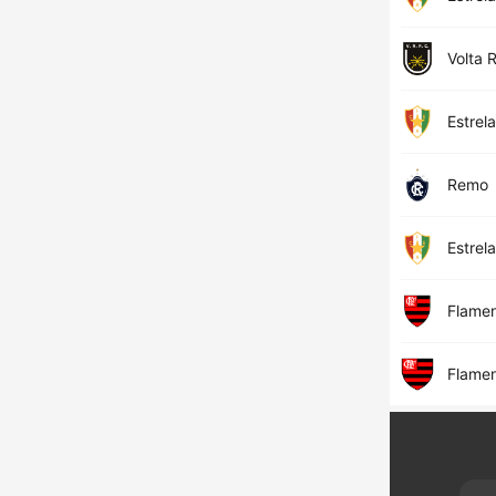
Volta 
Estrel
Remo
Estrel
Flame
Flame