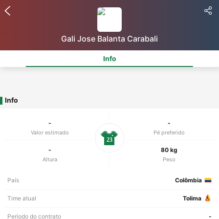
Gali Jose Balanta Carabali
Info
Info
-
-
Valor estimado
Pé preferido
23
-
80 kg
Altura
Peso
País
Colômbia
Time atual
Tolima
Período do contrato
-