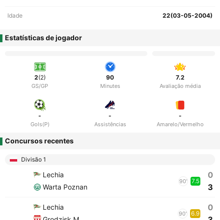
Idade
22(03-05-2004)
Estatísticas de jogador
2
(2)
90
7.2
GS/GP
Minutes
Avaliação média
-
-
-
Gols(P)
Assistências
Amarelo/Vermelho
Concursos recentes
Divisão 1
0
Lechia
7.5
90'
3
Warta Poznan
0
Lechia
6.9
90'
3
Grodzisk M.