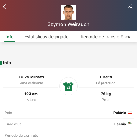
Szymon Weirauch
Info
Estatísticas de jogador
Recorde de transferência
Info
£0.25 Milhões
Direito
Valor estimado
Pé preferido
22
193 cm
76 kg
Altura
Peso
País
Polônia
Time atual
Lechia
Período do contrato