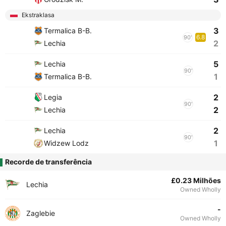
Ekstraklasa
3
Termalica B-B.
6.8
90'
2
Lechia
5
Lechia
90'
1
Termalica B-B.
2
Legia
90'
2
Lechia
2
Lechia
90'
1
Widzew Lodz
Recorde de transferência
£0.23 Milhões
Lechia
Owned Wholly
-
Zaglebie
Owned Wholly