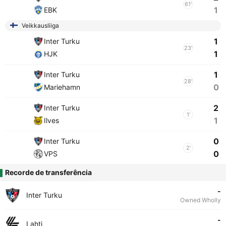
61'
1
EBK
Veikkausliiga
1
Inter Turku
23'
1
HJK
1
Inter Turku
28'
0
Mariehamn
2
Inter Turku
1'
1
Ilves
0
Inter Turku
2'
0
VPS
Recorde de transferência
-
Inter Turku
Owned Wholly
-
Lahti