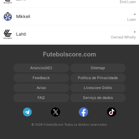
End Loan
-
Mikkeli
Loan
-
Lahti
Owned Wholly
Futebolscore.com
Anúncio(AD)
Sitemap
Feedback
Política de Privacidade
Aviso
Livescore Grátis
FAQ
Serviço de dados
© 2026 FutebolScore Todos os direitos reservados.