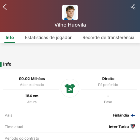
Vilho Huovila
Info
Estatísticas de jogador
Recorde de transferência
Info
£0.02 Milhões
Direito
Valor estimado
Pé preferido
26
184 cm
-
Altura
Peso
País
Finlândia
Time atual
Inter Turku
Período do contrato