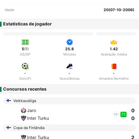
Idade
20(07-10-2006)
Estatísticas de jogador
5
(1)
25.8
1.42
GS/GP
Minutes
Avaliação média
-
-
-
Gols(P)
Assistências
Amarelo/Vermelho
Concursos recentes
Veikkausliiga
0
Jaro
7.1
75'
0
Inter Turku
Copa da Finlândia
2
Inter Turku