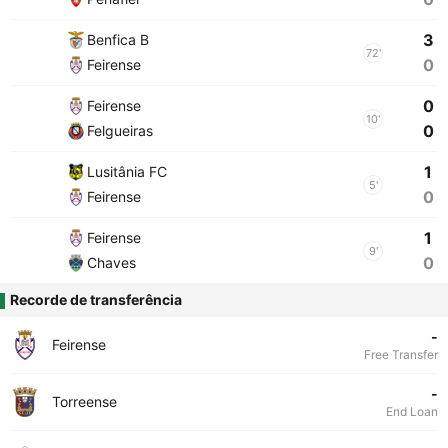
3
Benfica B
72'
0
Feirense
0
Feirense
10'
0
Felgueiras
1
Lusitânia FC
5'
0
Feirense
1
Feirense
9'
0
Chaves
Recorde de transferência
-
Feirense
Free Transfer
-
Torreense
End Loan