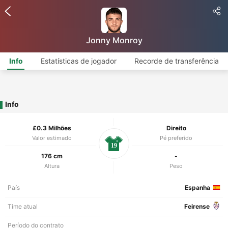
Jonny Monroy
Info
Estatísticas de jogador
Recorde de transferência
Info
£0.3 Milhões
Direito
Valor estimado
Pé preferido
19
176 cm
-
Altura
Peso
País
Espanha
Time atual
Feirense
Período do contrato