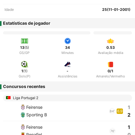
Idade
25(11-01-2001)
Estatísticas de jogador
13
(5)
34
0.53
GS/GP
Minutes
Avaliação média
1
(1)
-
0/1
Gols(P)
Assistências
Amarelo/Vermelho
Concursos recentes
Liga Portugal 2
1
Feirense
6.9
84'
2
Sporting B
1
Feirense
76'
0
Penafiel