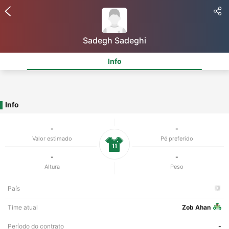
Sadegh Sadeghi
Info
Info
-
-
Valor estimado
Pé preferido
11
-
-
Altura
Peso
País
Time atual
Zob Ahan
Período do contrato
-