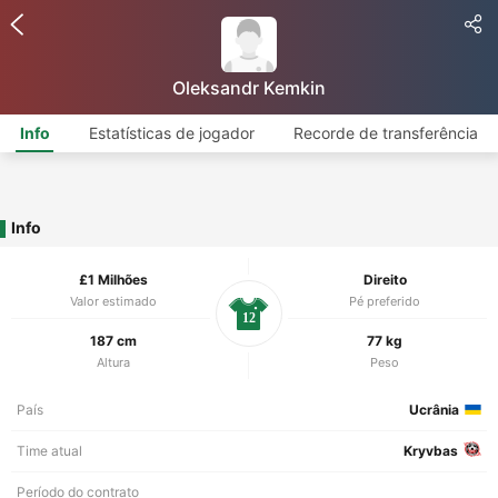
Oleksandr Kemkin
Info
Estatísticas de jogador
Recorde de transferência
Info
£1 Milhões
Direito
Valor estimado
Pé preferido
12
187 cm
77 kg
Altura
Peso
País
Ucrânia
Time atual
Kryvbas
Período do contrato