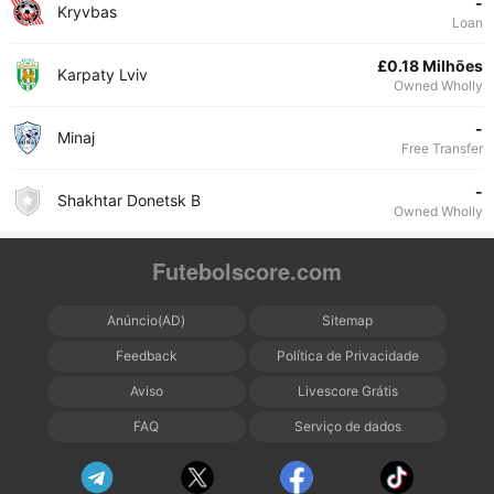
-
Kryvbas
Loan
£0.18 Milhões
Karpaty Lviv
Owned Wholly
-
Minaj
Free Transfer
-
Shakhtar Donetsk B
Owned Wholly
Futebolscore.com
Anúncio(AD)
Sitemap
Feedback
Política de Privacidade
Aviso
Livescore Grátis
FAQ
Serviço de dados