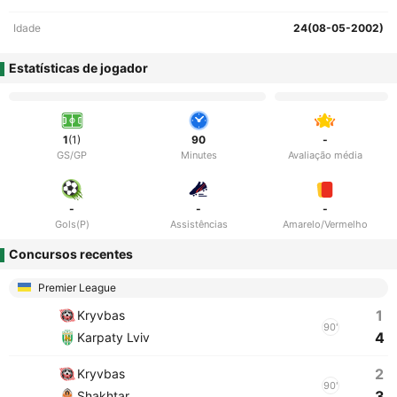
Idade
24(08-05-2002)
Estatísticas de jogador
1
(1)
90
-
GS/GP
Minutes
Avaliação média
-
-
-
Gols(P)
Assistências
Amarelo/Vermelho
Concursos recentes
Premier League
1
Kryvbas
90'
4
Karpaty Lviv
2
Kryvbas
90'
3
Shakhtar