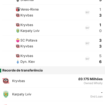
1
Veres-Rivne
90'
3
Kryvbas
1
Kryvbas
90'
0
Karpaty Lviv
3
SC Poltava
90'
3
Kryvbas
5
Kryvbas
90'
6
Dyn. Kiev
Recorde de transferência
£0.175 Milhões
Kryvbas
Owned Wholly
-
Karpaty Lviv
End Loan