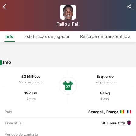
Fallou Fall
Info
Estatísticas de jogador
Recorde de transferência
Info
£3 Milhões
Esquerdo
Valor estimado
Pé preferido
27
192 cm
81 kg
Altura
Peso
País
Senegal，França
Time atual
St. Louis City
Período do contrato