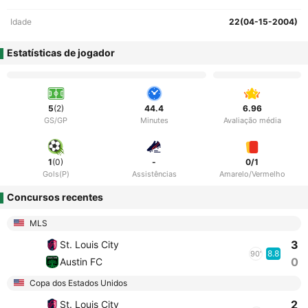
Idade
22(04-15-2004)
Estatísticas de jogador
5
(2)
44.4
6.96
GS/GP
Minutes
Avaliação média
1
(0)
-
0/1
Gols(P)
Assistências
Amarelo/Vermelho
Concursos recentes
MLS
3
St. Louis City
8.8
90'
0
Austin FC
Copa dos Estados Unidos
2
St. Louis City