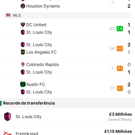
1'
2
Houston Dynamo
MLS
1
DC United
7.4
90'
1
St. Louis City
2
St. Louis City
6.2
24'
1
Los Angeles FC
0
Colorado Rapids
6.1
1'
1
St. Louis City
2
Austin FC
6.1
17'
0
St. Louis City
Recorde de transferência
£3 Milhões
St. Louis City
Owned Wholly
£1.15 Milhões
Fredrikstad