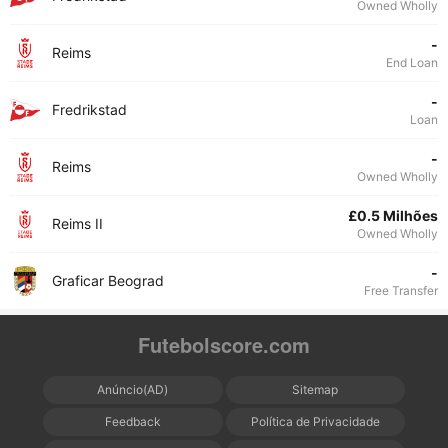
Owned Wholly
-
Reims
End Loan
-
Fredrikstad
Loan
-
Reims
Owned Wholly
£0.5 Milhões
Reims II
Owned Wholly
-
Graficar Beograd
Free Transfer
Futebolscore.com
Anúncio(AD)
Sitemap
Feedback
Política de Privacidade