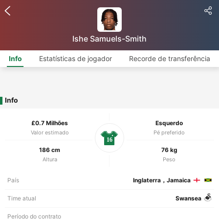
Ishe Samuels-Smith
Info
Estatísticas de jogador
Recorde de transferência
Info
£0.7 Milhões
Esquerdo
Valor estimado
Pé preferido
16
186 cm
76 kg
Altura
Peso
País
Inglaterra，Jamaica
Time atual
Swansea
Período do contrato