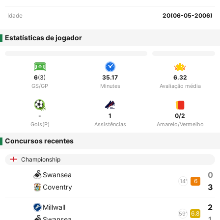
Idade
20(06-05-2006)
Estatísticas de jogador
6
(3)
35.17
6.32
GS/GP
Minutes
Avaliação média
-
1
0/2
Gols(P)
Assistências
Amarelo/Vermelho
Concursos recentes
Championship
0
Swansea
6
14'
3
Coventry
2
Millwall
6.8
59'
1
Swansea