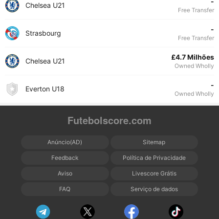
-
Chelsea U21
Free Transfer
-
Strasbourg
Free Transfer
£4.7 Milhões
Chelsea U21
Owned Wholly
-
Everton U18
Owned Wholly
Futebolscore.com
Anúncio(AD)
Sitemap
Feedback
Política de Privacidade
Aviso
Livescore Grátis
FAQ
Serviço de dados