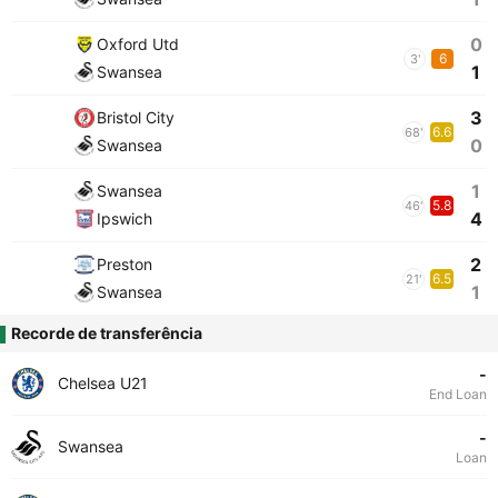
0
Oxford Utd
6
3'
1
Swansea
3
Bristol City
6.6
68'
0
Swansea
1
Swansea
5.8
46'
4
Ipswich
2
Preston
6.5
21'
1
Swansea
Recorde de transferência
-
Chelsea U21
End Loan
-
Swansea
Loan