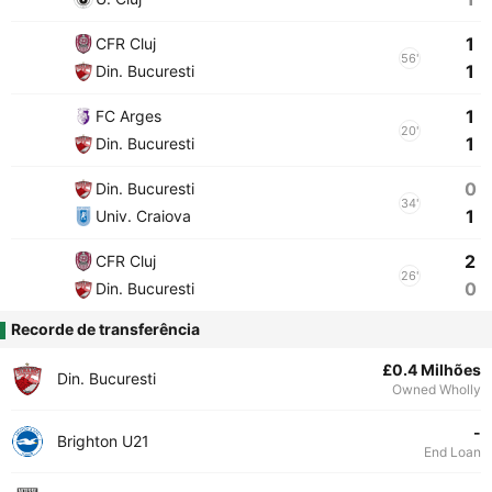
1
CFR Cluj
56'
1
Din. Bucuresti
1
FC Arges
20'
1
Din. Bucuresti
0
Din. Bucuresti
34'
1
Univ. Craiova
2
CFR Cluj
26'
0
Din. Bucuresti
Recorde de transferência
£0.4 Milhões
Din. Bucuresti
Owned Wholly
-
Brighton U21
End Loan