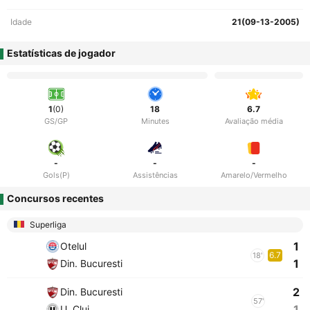
Idade
21(09-13-2005)
Estatísticas de jogador
1
(0)
18
6.7
GS/GP
Minutes
Avaliação média
-
-
-
Gols(P)
Assistências
Amarelo/Vermelho
Concursos recentes
Superliga
1
Otelul
6.7
18'
1
Din. Bucuresti
2
Din. Bucuresti
57'
1
U. Cluj