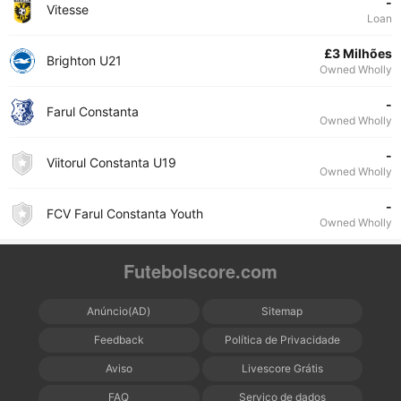
-
Vitesse
Loan
£3 Milhões
Brighton U21
Owned Wholly
-
Farul Constanta
Owned Wholly
-
Viitorul Constanta U19
Owned Wholly
-
FCV Farul Constanta Youth
Owned Wholly
Futebolscore.com
Anúncio(AD)
Sitemap
Feedback
Política de Privacidade
Aviso
Livescore Grátis
FAQ
Serviço de dados