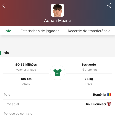
Adrian Mazilu
Info
Estatísticas de jogador
Recorde de transferência
Info
£0.65 Milhões
Esquerdo
Valor estimado
Pé preferido
26
186 cm
78 kg
Altura
Peso
País
Romênia
Time atual
Din. Bucuresti
Período do contrato