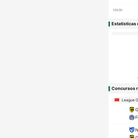
Idade
Estatísticas
Concursos r
League 
G
F
N
G