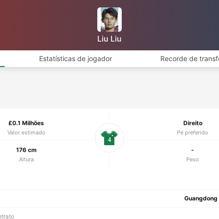
Liu Liu
Estatísticas de jogador
Recorde de transf
£0.1 Milhões
Direito
Valor estimado
Pé preferido
4
176 cm
-
Altura
Peso
Guangdong
ntrato