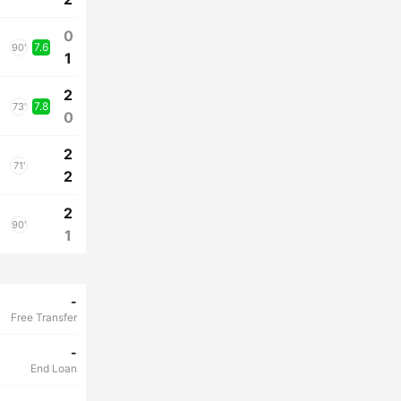
0
7.6
90'
1
2
7.8
73'
0
2
71'
2
2
90'
1
-
Free Transfer
-
End Loan