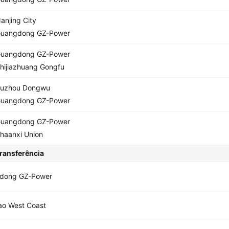
anjing City
uangdong GZ-Power
uangdong GZ-Power
hijiazhuang Gongfu
uzhou Dongwu
uangdong GZ-Power
uangdong GZ-Power
haanxi Union
ransferência
dong GZ-Power
ao West Coast