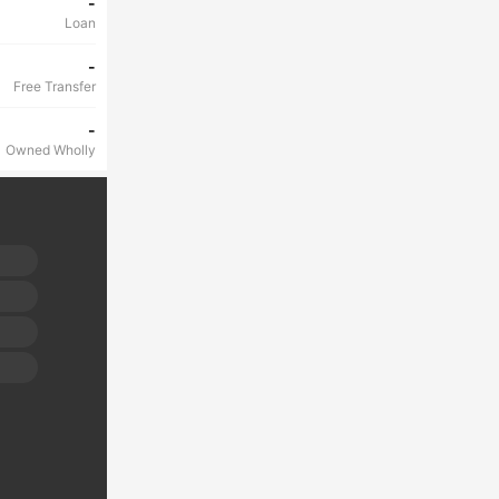
-
Loan
-
Free Transfer
-
Owned Wholly