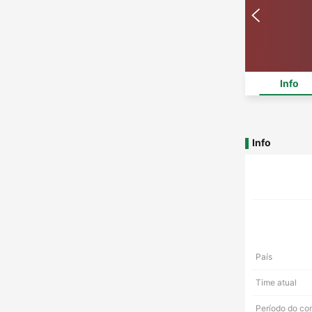
Info
Info
País
Time atual
Período do co