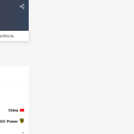
erência
China
 GZ-Power
-