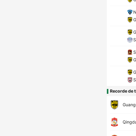
N
G
G
S
S
G
G
S
Recorde de t
Guang
Qingd