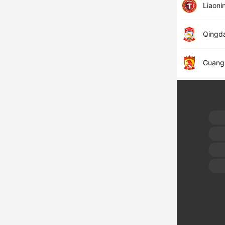
Liaoni
Qingd
Guang