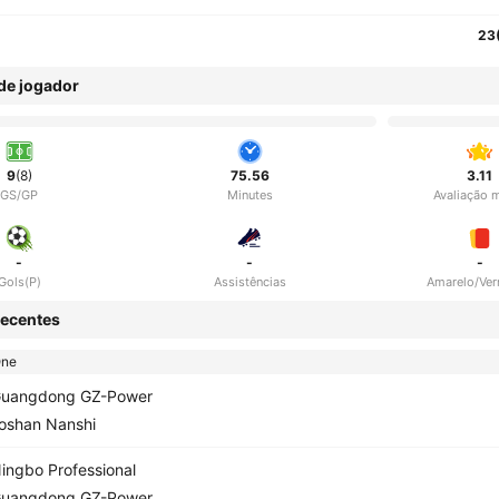
23
 de jogador
9
(8)
75.56
3.11
GS/GP
Minutes
Avaliação 
-
-
-
Gols(P)
Assistências
Amarelo/Ve
ecentes
One
uangdong GZ-Power
oshan Nanshi
ingbo Professional
uangdong GZ-Power