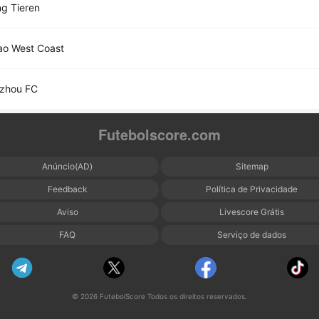
ng Tieren
ao West Coast
zhou FC
Futebolscore.com
Anúncio(AD)
Sitemap
Feedback
Política de Privacidade
Aviso
Livescore Grátis
FAQ
Serviço de dados
© 2026 FutebolScore Todos os direitos reservados.