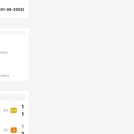
(01-08-2003)
média
rmelho
1
6.6
84'
1
1
6
90'
2